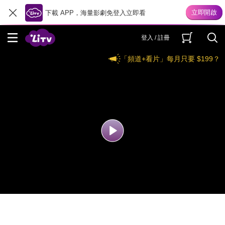
下載 APP，海量影劇免登入立即看
登入 / 註冊
「頻道+看片」每月只要 $199？