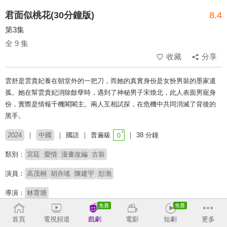
君面似桃花(30分鐘版)
8.4
第3集
全 9 集
收藏
分享
雲舒是雲貴妃養在朝堂外的一把刀，而她的真實身份是女扮男裝的墨家遺
孤。她在幫雲貴妃消除餘孽時，遇到了神秘男子宋煥北，此人表面男寵身
份，實際是情報千機閣閣主。兩人互相試探，在危機中共同消滅了背後的
黑手。
2024
中國
國語
普遍級
38 分鐘
類別：
宮廷
愛情
漫畫改編
古裝
演員：
高茂桐
胡亦瑤
陳建宇
彭渤
導演：
林育塘
收回
首頁
電視頻道
戲劇
電影
短劇
更多