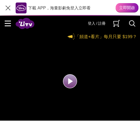
下載 APP，海量影劇免登入立即看
登入 / 註冊
「頻道+看片」每月只要 $199？