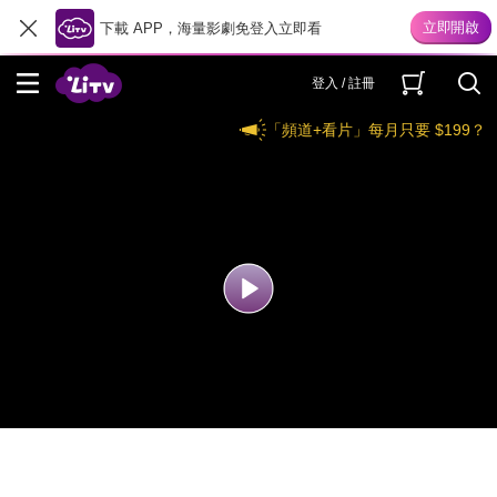
下載 APP，海量影劇免登入立即看
登入 / 註冊
「頻道+看片」每月只要 $199？