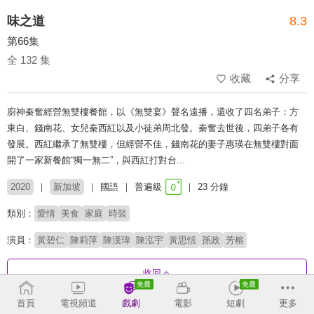
味之道
8.3
第66集
全 132 集
收藏
分享
廚神秦奮經營無雙樓餐館，以《無雙宴》聲名遠播，還收了四名弟子：方
東白、錢南花、女兒秦西紅以及小徒弟周北發。秦奮去世後，四弟子各有
發展。西紅繼承了無雙樓，但經營不佳，錢南花的妻子惠瑛在無雙樓對面
開了一家新餐館“獨一無二”，與西紅打對台...
2020
新加坡
國語
普遍級
23 分鐘
類別：
愛情
美食
家庭
時裝
演員：
黃碧仁
陳莉萍
陳漢瑋
陳泓宇
黃思恬
孫政
芳榕
收回
首頁
電視頻道
戲劇
電影
短劇
更多