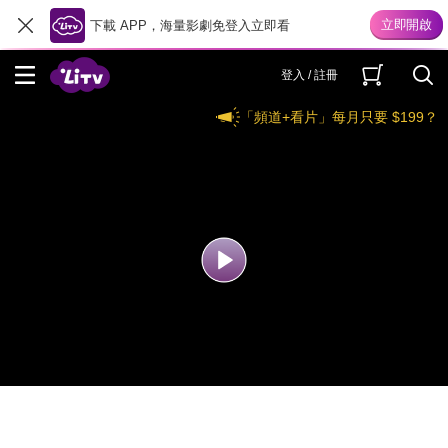
下載 APP，海量影劇免登入立即看
登入 / 註冊
「頻道+看片」每月只要 $199？