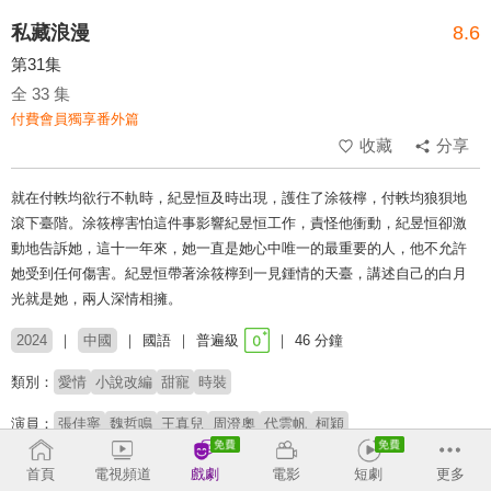
私藏浪漫
8.6
第31集
全 33 集
付費會員獨享番外篇
收藏
分享
就在付軼均欲行不軌時，紀昱恒及時出現，護住了涂筱檸，付軼均狼狽地
滾下臺階。涂筱檸害怕這件事影響紀昱恒工作，責怪他衝動，紀昱恒卻激
動地告訴她，這十一年來，她一直是她心中唯一的最重要的人，他不允許
她受到任何傷害。紀昱恒帶著涂筱檸到一見鍾情的天臺，講述自己的白月
光就是她，兩人深情相擁。
2024
中國
國語
普遍級
46 分鐘
類別：
愛情
小說改編
甜寵
時裝
演員：
張佳寧
魏哲鳴
王真兒
周澄奧
代雲帆
柯穎
導演：
金雄豪
首頁
電視頻道
戲劇
電影
短劇
更多