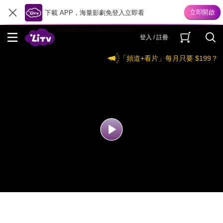
下載 APP，海量影劇免登入立即看
登入 / 註冊
「頻道+看片」每月只要 $199？