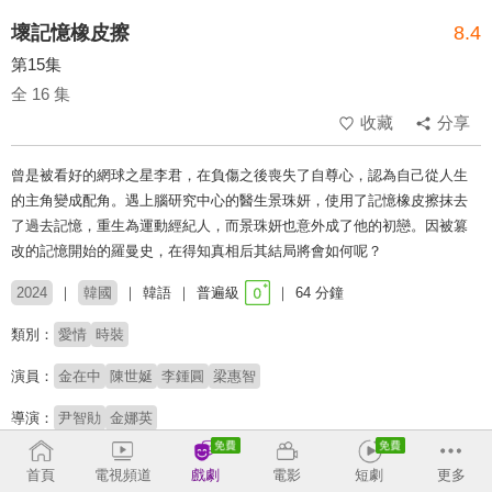
壞記憶橡皮擦
8.4
第15集
全 16 集
收藏
分享
曾是被看好的網球之星李君，在負傷之後喪失了自尊心，認為自己從人生
的主角變成配角。遇上腦研究中心的醫生景珠妍，使用了記憶橡皮擦抹去
了過去記憶，重生為運動經紀人，而景珠妍也意外成了他的初戀。因被篡
改的記憶開始的羅曼史，在得知真相后其結局將會如何呢？
2024
韓國
韓語
普遍級
64 分鐘
類別：
愛情
時裝
演員：
金在中
陳世娫
李鍾圓
梁惠智
導演：
尹智勛
金娜英
# 失憶
首頁
電視頻道
戲劇
電影
短劇
更多