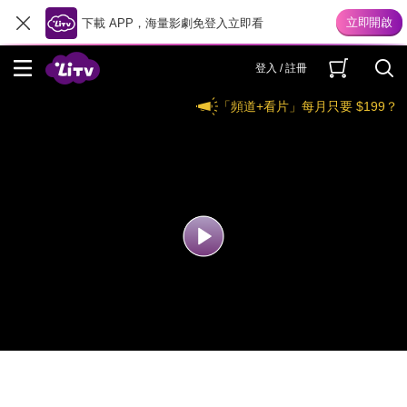
下載 APP，海量影劇免登入立即看
登入 / 註冊
「頻道+看片」每月只要 $199？