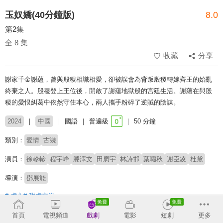
玉奴嬌(40分鐘版)
8.0
第2集
全 8 集
收藏
分享
謝家千金謝蘊，曾與殷稷相識相愛，卻被誤會為背叛殷稷轉嫁齊王的始亂
終棄之人。殷稷登上王位後，開啟了謝蘊地獄般的宮廷生活。謝蘊在與殷
稷的愛恨糾葛中依然守住本心，兩人攜手粉碎了逆賊的陰謀。
2024
中國
國語
普遍級
50 分鐘
類別：
愛情
古裝
演員：
徐軫軫
程宇峰
滕澤文
田廣宇
林詩邯
葉嘯秋
謝臣凌
杜黛
導演：
鄧展能
# 虐心
# 甜虐交織
首頁
電視頻道
戲劇
電影
短劇
更多
收回