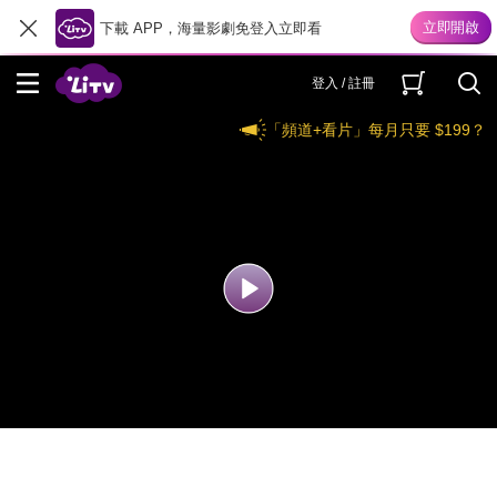
下載 APP，海量影劇免登入立即看
登入 / 註冊
「頻道+看片」每月只要 $199？