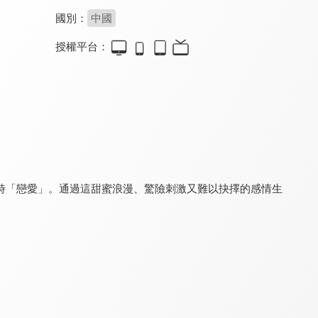
國別：
中國
授權平台：
良辰好景再逢君
結婚才可以
萌寶來襲，總裁夫人別想逃
8.2
8.2
8.0
全 23 集
全 23 集
全 79 集
時「戀愛」。通過這甜蜜浪漫、驚險刺激又難以抉擇的感情生
橘子汽水
風月無邊
掌中之物
8.0
8.2
8.0
全 20 集
全 24 集
全 83 集