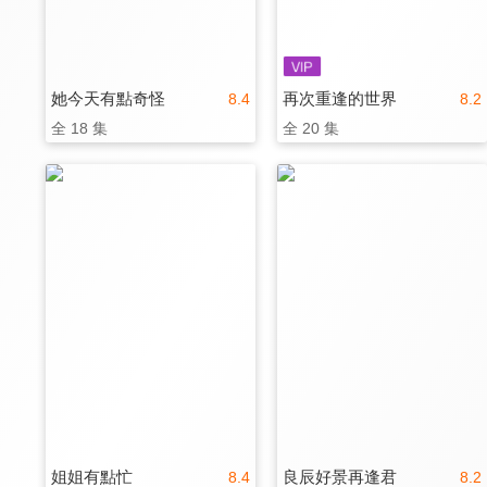
她今天有點奇怪
再次重逢的世界
8.4
8.2
全 18 集
全 20 集
姐姐有點忙
良辰好景再逢君
8.4
8.2