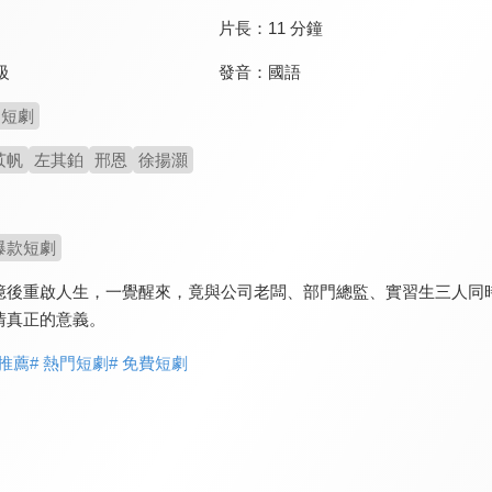
片長：
11 分鐘
發音：
國語
級
短劇
苡帆
左其鉑
邢恩
徐揚灝
爆款短劇
憶後重啟人生，一覺醒來，竟與公司老闆、部門總監、實習生三人同
情真正的意義。
劇推薦
# 熱門短劇
# 免費短劇