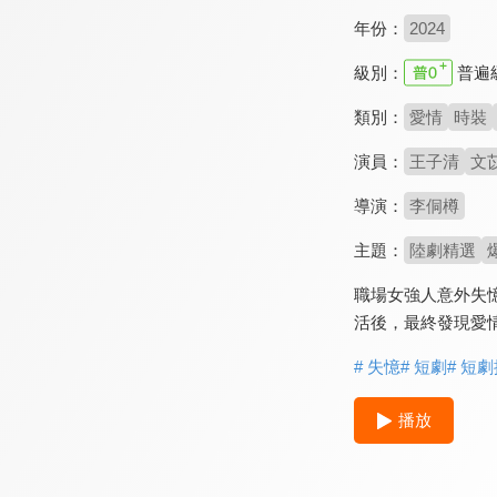
年份：
2024
級別：
普遍
類別：
愛情
時裝
演員：
王子清
文
導演：
李侗樽
主題：
陸劇精選
職場女強人意外失
活後，最終發現愛
# 失憶
# 短劇
# 短
播放