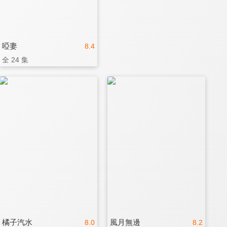
啞妻
8.4
全 24 集
橘子汽水
風月無邊
8.0
8.2