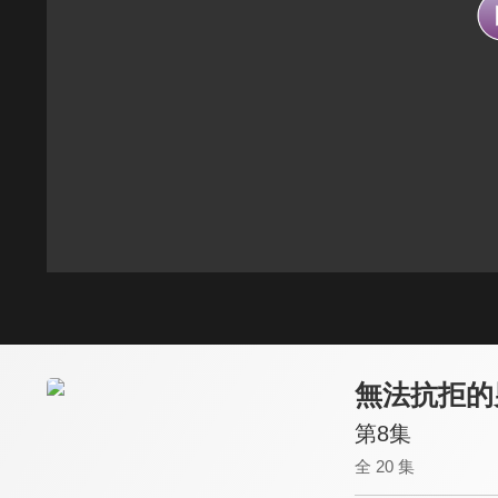
無法抗拒的
第8集
全 20 集