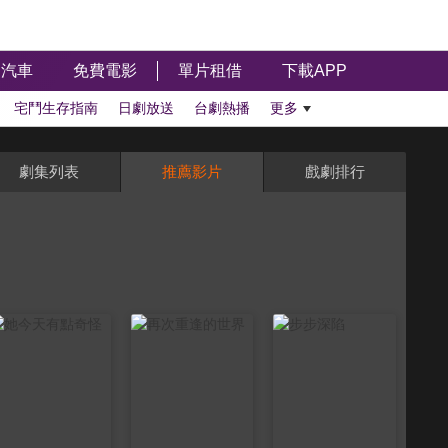
汽車
免費電影
單片租借
下載APP
宅鬥生存指南
日劇放送
台劇熱播
更多
劇集列表
推薦影片
戲劇排行