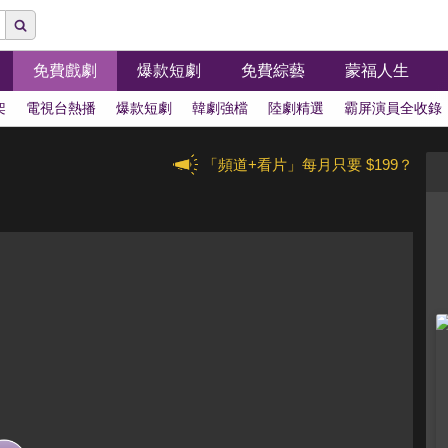
免費戲劇
爆款短劇
免費綜藝
蒙福人生
架
電視台熱播
爆款短劇
韓劇強檔
陸劇精選
霸屏演員全收錄
「頻道+看片」每月只要 $199？