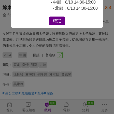
‧ 中部：8/10 14:30-15:00
嫁東宮(30分鐘版)
8.4
‧ 北部：8/13 14:30-15:00
全 6 集
確定
收藏
分享
女殺手月見替嫁成為辰國太子妃，沒想到剛入府就遇上太子暴斃，要被賜
死陪葬。月見想法脫身與組織內應二皇子接頭，從此周旋在共用一幅面孔
的兩位皇子之間，令人心動的愛情也暗暗發生。
2024
中國
國語
普遍級
類別：
喜劇
愛情
甜寵
古裝
演員：
徐軫軫
林澤輝
鄧孝慈
林君怡
黃恩昱
導演：
吳承峰
# 身分交換
# 先婚後愛
# 殺手
# 替嫁
收回
首頁
電視頻道
戲劇
電影
短劇
更多