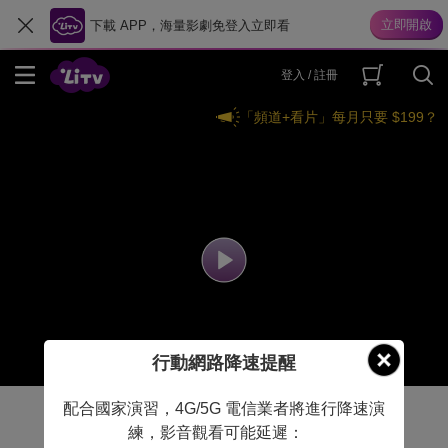
下載 APP，海量影劇免登入立即看
登入 / 註冊
「頻道+看片」每月只要 $199？
行動網路降速提醒
配合國家演習，4G/5G 電信業者將進行降速演
練，影音觀看可能延遲：