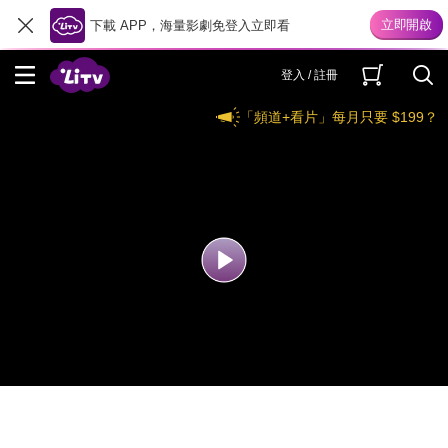
下載 APP，海量影劇免登入立即看
登入 / 註冊
「頻道+看片」每月只要 $199？