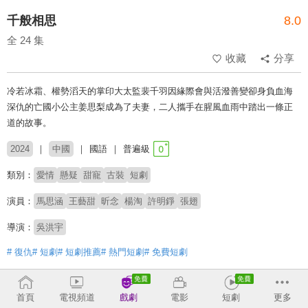
千般相思
8.0
全 24 集
收藏
分享
冷若冰霜、權勢滔天的掌印大太監裴千羽因緣際會與活潑善變卻身負血海
深仇的亡國小公主姜思梨成為了夫妻，二人攜手在腥風血雨中踏出一條正
道的故事。
2024
中國
國語
普遍級
類別：
愛情
懸疑
甜寵
古裝
短劇
演員：
馬思涵
王藝甜
昕念
楊淘
許明錚
張翅
導演：
吳洪宇
# 復仇
# 短劇
# 短劇推薦
# 熱門短劇
# 免費短劇
收回
首頁
電視頻道
戲劇
電影
短劇
更多