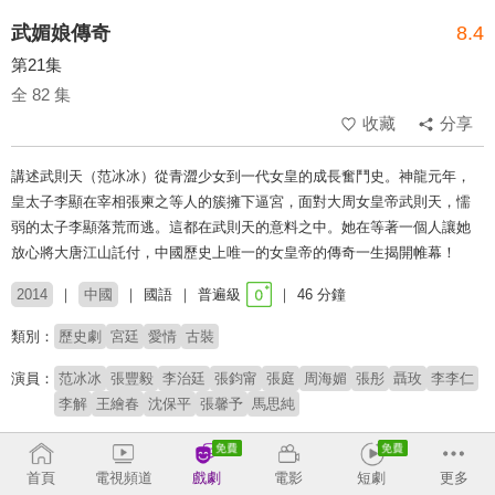
武媚娘傳奇
8.4
第21集
全 82 集
收藏
分享
講述武則天（范冰冰）從青澀少女到一代女皇的成長奮鬥史。神龍元年，
皇太子李顯在宰相張柬之等人的簇擁下逼宮，面對大周女皇帝武則天，懦
弱的太子李顯落荒而逃。這都在武則天的意料之中。她在等著一個人讓她
放心將大唐江山託付，中國歷史上唯一的女皇帝的傳奇一生揭開帷幕！
2014
中國
國語
普遍級
46 分鐘
類別：
歷史劇
宮廷
愛情
古裝
演員：
范冰冰
張豐毅
李治廷
張鈞甯
張庭
周海媚
張彤
聶玫
李李仁
李解
王繪春
沈保平
張馨予
馬思純
導演：
高翊浚
首頁
電視頻道
戲劇
電影
短劇
更多
原著：
高翊浚