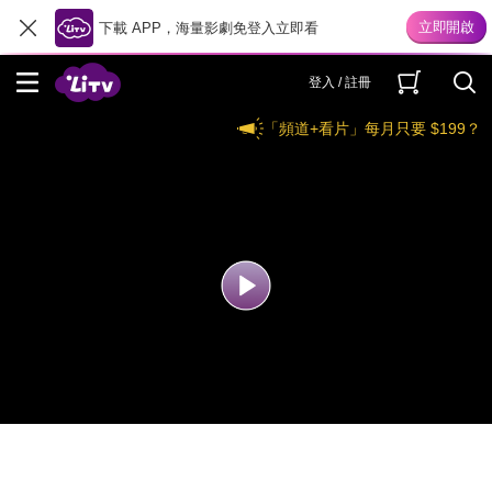
下載 APP，海量影劇免登入立即看
登入 / 註冊
「頻道+看片」每月只要 $199？