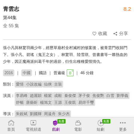
青雲志
8.2
第44集
全 55 集
收藏
分享
張小凡與林驚羽兩少年，經歷草廟村全村滅村的慘案後，被青雲門收歸門
下。張小凡、碧瑤（鬼王之女）、林驚羽、陸雪琪、曾書書等一夥熱血的
少年，因正魔兩派糾葛千年的過節，衍生出種種愛恨情仇。
2016
中國
國語
普遍級
46 分鐘
類別：
愛情
小說改編
仙俠
古裝
演員：
李易峰
趙麗穎
楊紫
成毅
秦俊傑
茅子俊
焦俊艷
白雪
劉學義
舒暢
唐藝昕
楊旭文
王源
王俊凱
易烊千璽
導演：
朱銳斌
劉國輝
周遠舟
朱少杰
原著：
蕭鼎《誅仙》
首頁
電視頻道
戲劇
電影
短劇
更多