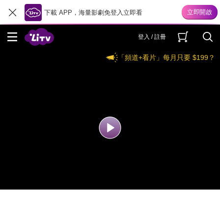
下載 APP，海量影劇免登入立即看
登入 / 註冊
「頻道+看片」每月只要 $199？