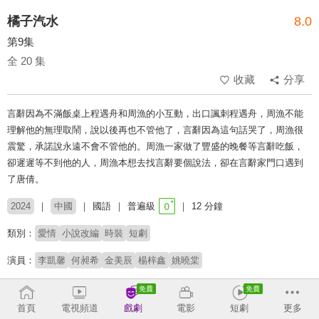
橘子汽水
8.0
第9集
全 20 集
收藏
分享
言辭因為不滿飯桌上程遇舟和周漁的小互動，出口諷刺程遇舟，周漁不能
理解他的無理取鬧，說以後再也不管他了，言辭因為這句話哭了，周漁很
震驚，承諾說永遠不會不管他的。周漁一家做了豐盛的晚餐等言辭吃飯，
卻遲遲等不到他的人，周漁本想去找言辭要個說法，卻在言辭家門口遇到
了唐倩。
2024
中國
國語
普遍級
12 分鐘
類別：
愛情
小說改編
時裝
短劇
演員：
李凱馨
何昶希
金美辰
楊梓鑫
姚曉棠
導演：
劉偉
首頁
電視頻道
戲劇
電影
短劇
更多
原著：
阿司匹林《橘子汽水》