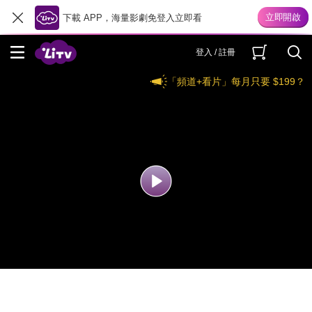
下載 APP，海量影劇免登入立即看
登入 / 註冊
「頻道+看片」每月只要 $199？