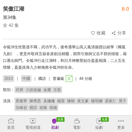
笑傲江湖
8.0
第34集
全 42 集
收藏
分享
令狐沖生性豁達不羈，武功平凡，後奇遇華山高人風清揚授以絕學《獨孤
九劍》 ，更意外取得五嶽各派劍法精髓，因而引致師父岳不群的猜疑，藉
口逐出師門。令狐沖行走江湖時，和日月神教聖姑任盈盈相識，二人互生
情愫，盈盈捨身入少林挽救令狐沖的生命。
2013
中國
國語
普遍級
44 分鐘
類別：
武俠
小說改編
金庸
古裝
演員：
霍建華
陳喬恩
袁姍姍
楊蓉
陳曉
黃文豪
楊明娜
梁家仁
黑子
宗峰岩
鄧莎
胡東
韓棟
導演：
胡意涓
黃俊文
首頁
電視頻道
戲劇
電影
短劇
更多
原著：
金庸