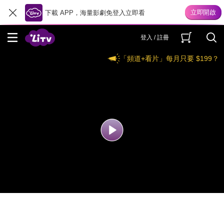
下載 APP，海量影劇免登入立即看
登入 / 註冊
「頻道+看片」每月只要 $199？