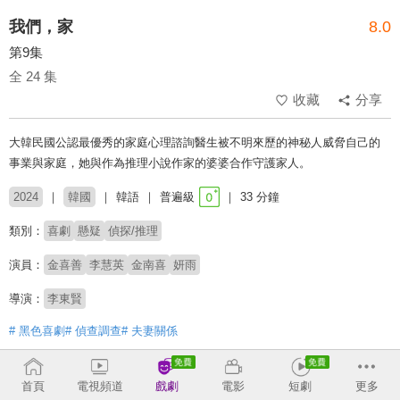
我們，家
8.0
第9集
全 24 集
收藏
分享
大韓民國公認最優秀的家庭心理諮詢醫生被不明來歷的神秘人威脅自己的
事業與家庭，她與作為推理小說作家的婆婆合作守護家人。
2024
韓國
韓語
普遍級
33 分鐘
類別：
喜劇
懸疑
偵探/推理
演員：
金喜善
李慧英
金南喜
妍雨
導演：
李東賢
# 黑色喜劇
# 偵查調查
# 夫妻關係
收回
首頁
電視頻道
戲劇
電影
短劇
更多