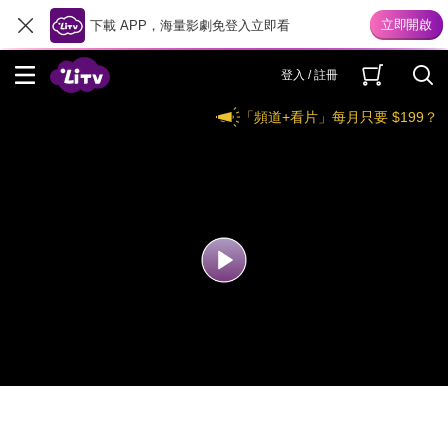
下載 APP，海量影劇免登入立即看
登入 / 註冊
「頻道+看片」每月只要 $199？