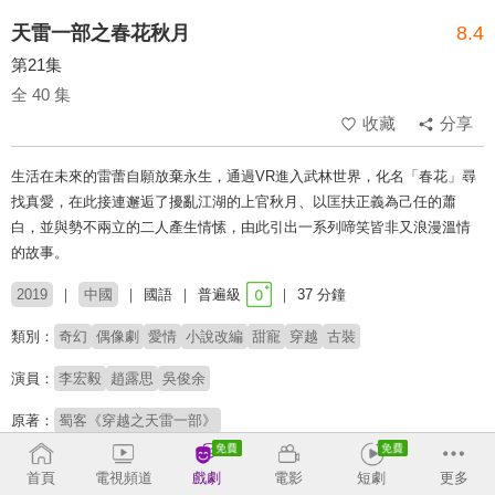
天雷一部之春花秋月
8.4
第21集
全 40 集
收藏
分享
生活在未來的雷蕾自願放棄永生，通過VR進入武林世界，化名「春花」尋
找真愛，在此接連邂逅了擾亂江湖的上官秋月、以匡扶正義為己任的蕭
白，並與勢不兩立的二人產生情愫，由此引出一系列啼笑皆非又浪漫溫情
的故事。
2019
中國
國語
普遍級
37 分鐘
類別：
奇幻
偶像劇
愛情
小說改編
甜寵
穿越
古裝
演員：
李宏毅
趙露思
吳俊余
原著：
蜀客《穿越之天雷一部》
收回
首頁
電視頻道
戲劇
電影
短劇
更多