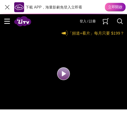
下載 APP，海量影劇免登入立即看
登入 / 註冊
「頻道+看片」每月只要 $199？