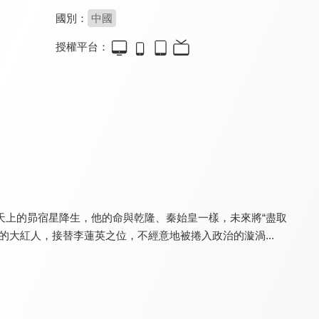
國別：
中國
授權平台：
安樂傳
風起西州
昭陽公主
9.0
8.6
8.4
全 39 集
全 37 集
更新至第 17 集
天上的昴宿星降生，他的命與乾隆、秦始皇一樣，未來將“盡取
大紅人，接替李蓮英之位，不經意地被捲入政治的漩渦...
天地民心
楊貴妃秘史
漠風吟
7.6
8.0
8.6
全 54 集
全 50 集
全 26 集