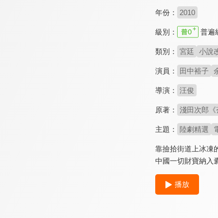
年份：
2010
級別：
普遍
類別：
宮廷
小說
演員：
田中裕子
導演：
汪俊
原著：
淺田次郎《
主題：
陸劇精選
靠撿拾街道上冰凍
中國一切財寶納入
播放