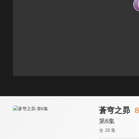
蒼穹之昴
8
第6集
全 28 集