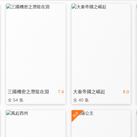
三國機密之潛龍在淵
大秦帝國之崛起
7.4
8.0
全 54 集
全 40 集