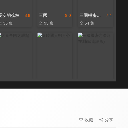
長安的荔枝
三國
三國機密之潛龍在淵
8.8
9.0
7.4
全 35 集
全 95 集
全 54 集
大秦帝國之崛起
秦時麗人明月心
三國機密之潛龍在淵(閩南語版)
8.0
8.4
6.4
全 40 集
全 48 集
全 54 集
收藏
分享