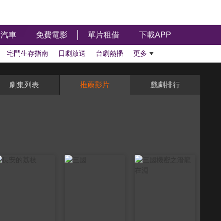
汽車
免費電影
單片租借
下載APP
宅鬥生存指南
日劇放送
台劇熱播
更多
劇集列表
推薦影片
戲劇排行