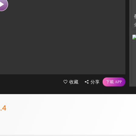
收藏
分享
.4