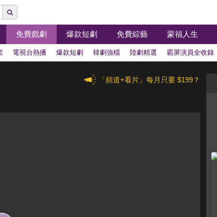
免費戲劇
爆款短劇
免費綜藝
蒙福人生
架
電視台熱播
爆款短劇
韓劇強檔
陸劇精選
霸屏演員全收錄
「頻道+看片」每月只要 $199？