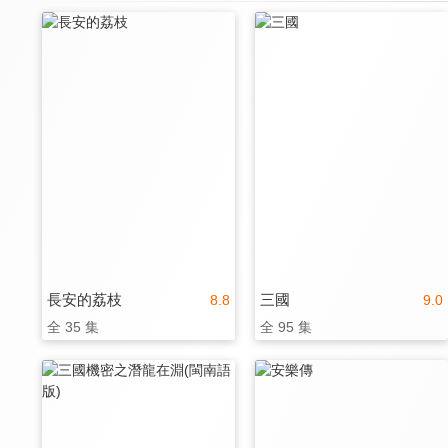
長安的荔枝
三國
8.8
9.0
全 35 集
全 95 集