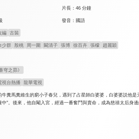
片長：
46 分鐘
發音：
國語
級
改編
古裝
余少群
殷桃
周一圍
闞清子
張博
徐百卉
張檬
趙麗穎
蒼穹之昴》
電視台熱播
龍華電視
的牛糞馬糞維生的窮小子春兒，遇到了占星師白婆婆，白婆婆説他是
囊中”。後來，他自閹入宮，經過一番奮鬥與賣命，成為慈禧太后身邊的