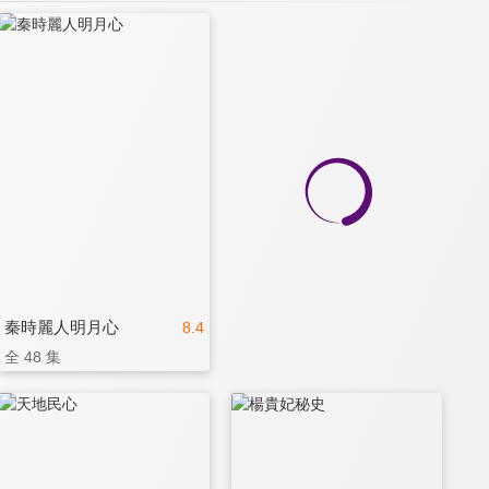
秦時麗人明月心
8.4
全 48 集