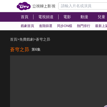
首頁
電視頻道
電影
動漫
兒童
戲劇首頁
進階篩選
同步ON檔
熱門排行
最新上
首頁
>
免費戲劇
>
蒼穹之昴
蒼穹之昴
第6集