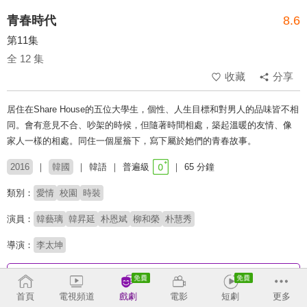
青春時代
8.6
第11集
全 12 集
收藏
分享
居住在Share House的五位大學生，個性、人生目標和對男人的品味皆不相
同。會有意見不合、吵架的時候，但隨著時間相處，築起溫暖的友情、像
家人一樣的相處。同住一個屋簷下，寫下屬於她們的青春故事。
2016
韓國
韓語
普遍級
65 分鐘
類別：
愛情
校園
時裝
演員：
韓藝璃
韓昇延
朴恩斌
柳和榮
朴慧秀
導演：
李太坤
收回
首頁
電視頻道
戲劇
電影
短劇
更多