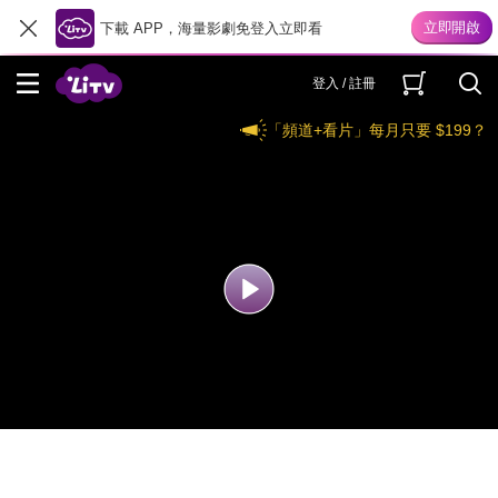
下載 APP，海量影劇免登入立即看
登入 / 註冊
「頻道+看片」每月只要 $199？