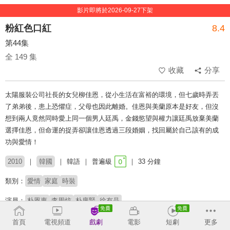
影片即將於2026-09-27下架
粉紅色口紅
8.4
第44集
全 149 集
收藏
分享
太陽服裝公司社長的女兒柳佳恩，從小生活在富裕的環境，但七歲時弄丟
了弟弟後，患上恐懼症，父母也因此離婚。佳恩與美蘭原本是好友，但沒
想到兩人竟然同時愛上同一個男人廷禹，金錢慾望與權力讓廷禹放棄美蘭
選擇佳恩，但命運的捉弄卻讓佳恩透過三段婚姻，找回屬於自己該有的成
功與愛情！
2010
韓國
韓語
普遍級
33 分鐘
類別：
愛情
家庭
時裝
演員：
朴恩惠
李周炫
朴廣賢
徐有晶
首頁
電視頻道
戲劇
電影
短劇
更多
收回