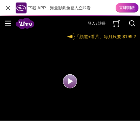
下載 APP，海量影劇免登入立即看
登入 / 註冊
「頻道+看片」每月只要 $199？