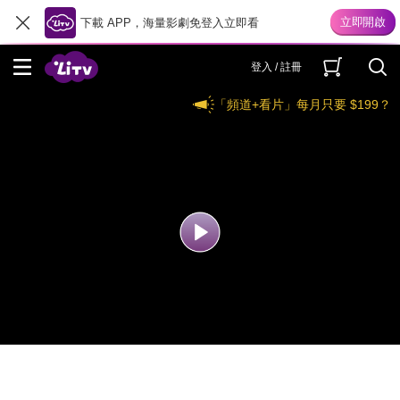
下載 APP，海量影劇免登入立即看
登入 / 註冊
「頻道+看片」每月只要 $199？