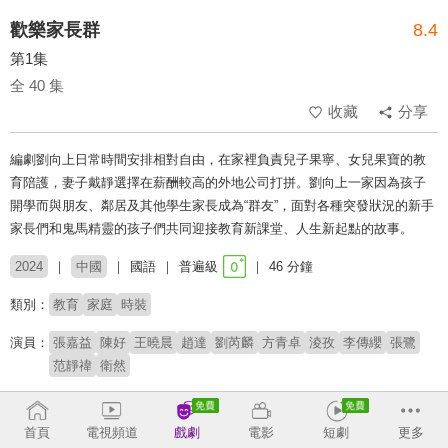
歡樂家長群
8.4
第1集
全 40 集
收藏
分享
編劇劉向上日常時間安排相對自由，在家裡負責兒子果寧、女兒果寶的教
育陪護，妻子戴靜選擇在薪酬較高的外地公司打拼。劉向上一家因為孩子
開學而與朋友、鄰居及其他學生家長成為“群友”，面對各種突發狀況的新手
家長們和鬼馬精靈的孩子們共同迎接教育新課堂、人生新起點的故事。
2024
中國
國語
普遍級
46 分鐘
類別：
教育
家庭
時裝
演員：
張嘉益
陳好
王曉晨
趙達
劉芮麟
方青卓
淩孜
李傳纓
張鷺
范靜禕
衛然
導演：
李亞飛
首頁
電視頻道
戲劇
電影
短劇
更多