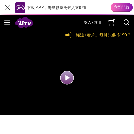
下載 APP，海量影劇免登入立即看
登入 / 註冊
「頻道+看片」每月只要 $199？