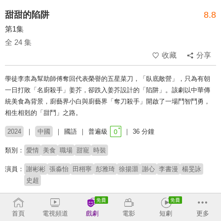
甜甜的陷阱
8.8
第1集
全 24 集
收藏
分享
學徒李柰為幫助師傅奪回代表榮譽的五星菜刀，「臥底敵營」，只為有朝
一日打敗「名廚殺手」姜芥，卻跌入姜芥設計的「陷阱」。該劇以中華傳
統美食為背景，廚藝界小白與廚藝界「奪刀殺手」開啟了一場鬥智鬥勇，
相生相剋的「甜鬥」之路。
2024
中國
國語
普遍級
36 分鐘
類別：
愛情
美食
職場
甜寵
時裝
演員：
謝彬彬
張淼怡
田栩寧
彭雅琦
徐揚灝
謝心
李書漫
楊旻詠
史超
導演：
鄧展能
首頁
電視頻道
戲劇
電影
短劇
更多
# 成長