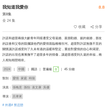
我知道我愛你
8.8
第8集
全 24 集
收藏
分享
許諾和趙晉兩個大齡青年同樣遭受父母逼婚、親朋勸婚、媒妁催婚，朋友
的誤會和父母的阻攔讓他們的愛情面臨種種坎坷。趙晉對許諾無微不至的
關懷讓許諾感受到了久未有過的温暖和堅定，重拾對愛情的信心和渴望。
許諾的出現也漸漸撫平了趙晉多年的情傷，讓趙晉感受到久違的幸福，兩
人相知相戀相依。
2024
中國
國語
普遍級
45 分鐘
類別：
愛情
家庭
時裝
演員：
張晚意
孫怡
袁文康
吳優
導演：
呂聿來
# 外遇
# 禁忌戀