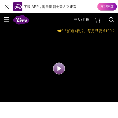
下載 APP，海量影劇免登入立即看
登入 / 註冊
「頻道+看片」每月只要 $199？