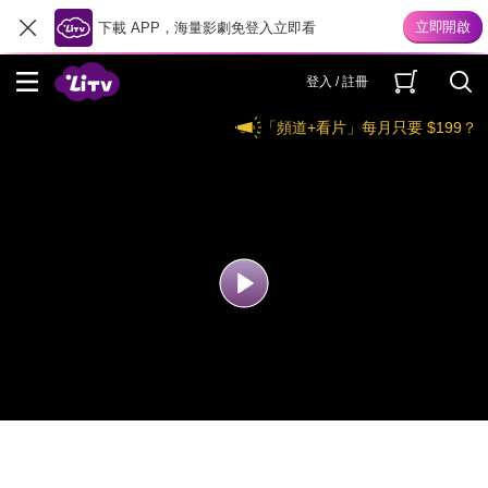
下載 APP，海量影劇免登入立即看
登入 / 註冊
「頻道+看片」每月只要 $199？