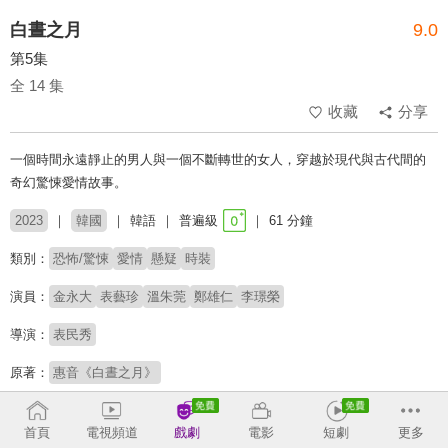
白晝之月
9.0
第5集
全 14 集
收藏
分享
一個時間永遠靜止的男人與一個不斷轉世的女人，穿越於現代與古代間的
奇幻驚悚愛情故事。
2023
韓國
韓語
普遍級
61 分鐘
類別：
恐怖/驚悚
愛情
懸疑
時裝
演員：
金永大
表藝珍
溫朱莞
鄭雄仁
李璟榮
導演：
表民秀
原著：
惠音《白晝之月》
收回
首頁
電視頻道
戲劇
電影
短劇
更多