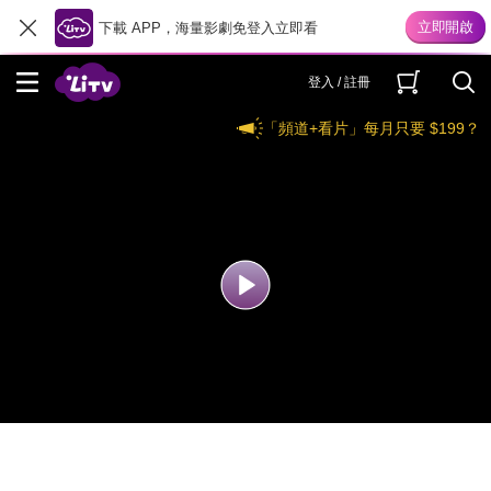
下載 APP，海量影劇免登入立即看
登入 / 註冊
「頻道+看片」每月只要 $199？