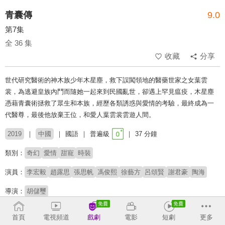
青囊傳
9.0
第7集
全 36 集
收藏
分享
世代研究醫術的神木族少年木星塵，救下誤闖領地的醫藥世家之女葉雲
裳，為逃避皇族內鬥而隨她一起來到民國亂世，卻遇上罕見瘟疫，木星塵
憑藉青囊術拯救了眾生和本族，經歷各類誘惑與愛情的考驗，最終成為一
代醫尊，最後他放棄王位，和愛人葉雲裳雲遊人間。
2019
中國
國語
普遍級
37 分鐘
類別：
奇幻
愛情
甜寵
時裝
演員：
李宏毅
趙露思
張思帆
馮俊熙
徐藝方
呂頌賢
謝君豪
陶海
導演：
胡儲璽
收回
首頁
電視頻道
戲劇
電影
短劇
更多