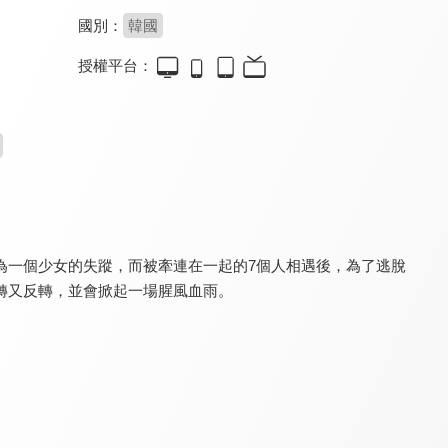
國別：
韓國
授權平台：
監獄醫生
真相
真劍勝負
9.0
7.1
8.0
全 16 集
全 32 集
全 12 集
為一個少女的失蹤，而被牽連在一起的7個人相遇後，為了逃脫
轉又反轉，並會掀起一場腥風血雨。
盤中餐
繁華落盡
模範刑警(國語配音)
8.0
8.4
8.6
全 58 集
全 34 集
全 16 集