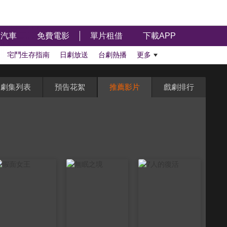
汽車
免費電影
單片租借
下載APP
宅鬥生存指南
日劇放送
台劇熱播
更多
劇集列表
預告花絮
推薦影片
戲劇排行