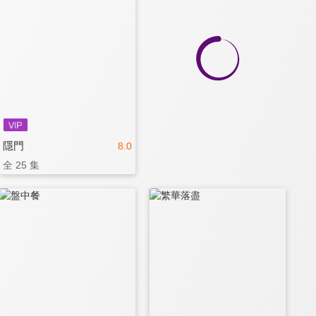
隱門
8.0
全 25 集