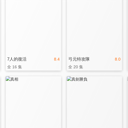
7人的復活
弓元特攻隊
8.4
8.0
全 16 集
全 20 集