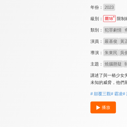
年份：
2023
級別：
限制
類別：
犯罪劇情
演員：
嚴基俊
黃
導演：
朱東民
吳
主題：
燒腦懸疑
講述了與一樁少女
未知的威脅，他們
# 顛覆三觀
# 霸凌
#
播放