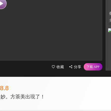
收藏
分享
8.8
不妙。方茶美出現了！