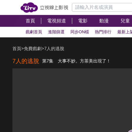
首頁
電視頻道
電影
動漫
兒童
戲劇首頁
進階篩選
同步ON檔
熱門排行
最新上
首頁
>
免費戲劇
>
7人的逃脫
7人的逃脫
第7集 大事不妙。方茶美出現了！