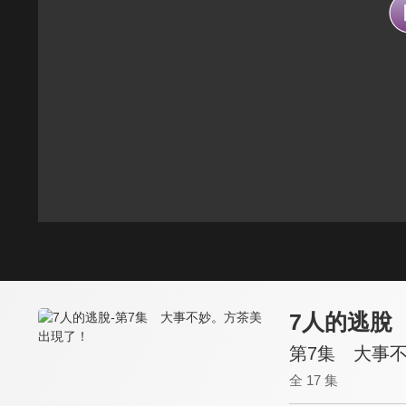
7人的逃脫
第7集 大事
全 17 集