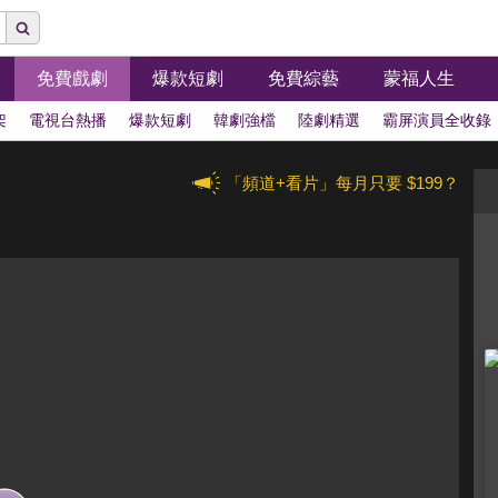
免費戲劇
爆款短劇
免費綜藝
蒙福人生
架
電視台熱播
爆款短劇
韓劇強檔
陸劇精選
霸屏演員全收錄
「頻道+看片」每月只要 $199？