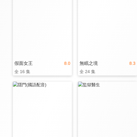
假面女王
無眠之境
8.0
8.3
全 16 集
全 24 集