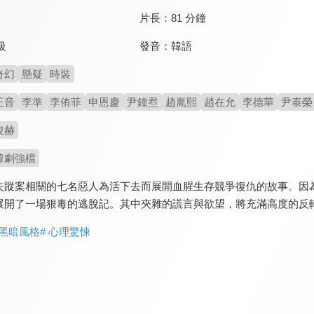
片長：
81 分鐘
發音：
韓語
級
奇幻
懸疑
時裝
正音
李準
李侑菲
申恩慶
尹鐘焄
趙胤熙
趙在允
李德華
尹泰榮
俊赫
韓劇強檔
失蹤案相關的七名惡人為活下去而展開血腥生存競爭復仇的故事。因
展開了一場狠毒的逃脫記。其中夾雜的謊言與欲望，將充滿高度的反
 黑暗風格
# 心理驚悚