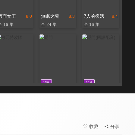
假面女王
無眠之境
7人的復活
8.0
8.3
8.4
全 16 集
全 24 集
全 16 集
弓元特攻隊
隱門
隱門(國語配音)
8.0
8.0
8.0
全 20 集
全 25 集
全 25 集
收藏
分享