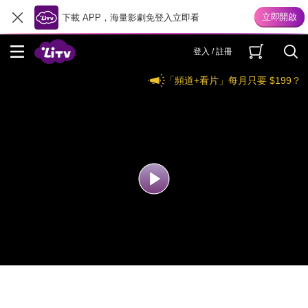
下載 APP，海量影劇免登入立即看
登入 / 註冊
「頻道+看片」每月只要 $199？