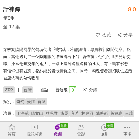
話神傳
8.0
第9集
全 12 集
收藏
分享
穿梭於陰陽兩界的勾魂使者--謝招魂，冷酷無情，專責執行陰間使命。然
而，當他遇到了一位陰陽眼的塔羅牌占卜師--唐依荷，他們的世界開始交
織。原本毫無交集的兩人，一路上遇到各種各樣的凡人，有正義有邪惡，
有信仰也有困惑，都糾纏於愛恨情仇之間。同時，勾魂使者謝招魂也逐漸
被唐依荷的熱情吸引…
2023
台灣
國語
普遍級
31 分鐘
類別：
奇幻
愛情
冒險
演員：
于浩威
陳文山
林珮君
熊霓
宜芳
林庭羽
陳映彤
黃姵嘉
王瞳
導演：
林清濬
首頁
電視頻道
戲劇
電影
短劇
更多