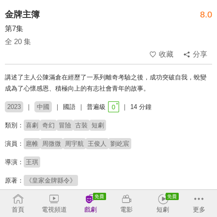
金牌主簿
8.0
第7集
全 20 集
收藏
分享
講述了主人公陳滿倉在經歷了一系列離奇考驗之後，成功突破自我，蛻變
成為了心懷感恩、積極向上的有志社會青年的故事。
2023
中國
國語
普遍級
14 分鐘
類別：
喜劇
奇幻
冒險
古裝
短劇
演員：
扈帷
周微微
周宇航
王俊人
劉屹宸
導演：
王琪
原著：
《皇家金牌縣令》
# 短劇
# 短劇推薦
# 熱門短劇
# 免費短劇
首頁
電視頻道
戲劇
電影
短劇
更多