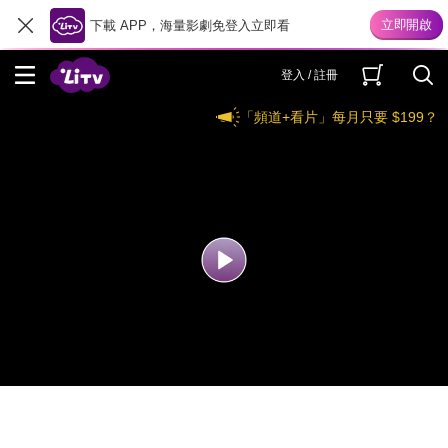
下載 APP，海量影劇免登入立即看
登入 / 註冊
「頻道+看片」每月只要 $199？