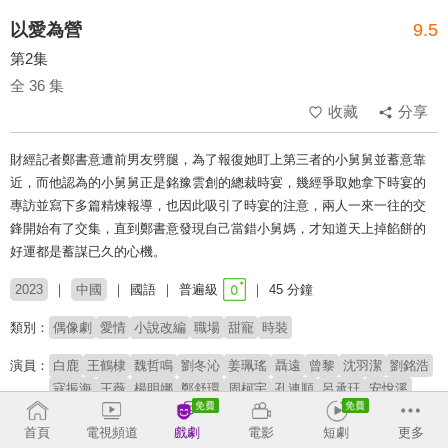
以愛為營
9.5
第2集
全 36 集
收藏
分享
財經記者鄭書意遭前男友劈腿，為了報復她盯上第三者的小舅舅並蓄意靠
近，而他認為的小舅舅正是銘豫雲創的總裁時宴，幾經爭取她拿下時宴的
專訪並寫下多篇精煉報導，也因此吸引了時宴的注意，兩人一來一往的交
鋒開始有了交集，直到鄭書意發現自己當錯小舅媽，才知道天上掉餡餅的
好運都是蓄謀已久的心機。
2023
中國
國語
普遍級
45 分鐘
類別：
偶像劇
愛情
小說改編
職場
甜寵
時裝
演員：
白鹿
王鶴棣
魏哲鳴
劉冬沁
姜珮瑤
聶遠
曾黎
沈羽潔
劉銘浩
寇振海
王薇
楊明娜
鄭舒環
周柯宇
孔連順
呂承玨
安悅溪
王耀慶
董璿
屠芷瑩
魯照華
劉些寧
首頁
電視頻道
戲劇
電影
短劇
更多