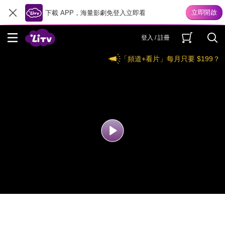
下載 APP，海量影劇免登入立即看
登入 / 註冊
「頻道+看片」每月只要 $199？