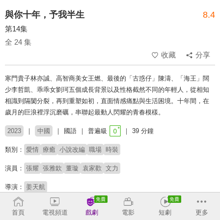
與你十年，予我半生
8.4
第14集
全 24 集
收藏
分享
寒門貴子林亦誠、高智商美女王燃、最後的「古惑仔」陳濤、「海王」闊
少李哲凱、乖乖女劉珂五個成長背景以及性格截然不同的年輕人，從相知
相識到隔閡分裂，再到重塑如初，直面情感痛點與生活困境。十年間，在
歲月的巨浪裡浮沉磨礪，串聯起最動人閃耀的青春模樣。
2023
中國
國語
普遍級
39 分鐘
類別：
愛情
療癒
小說改編
職場
時裝
演員：
張耀
張雅欽
董璇
袁家歡
文力
導演：
姜天航
原著：
丹書光光《向陽奔跑》
首頁
電視頻道
戲劇
電影
短劇
更多