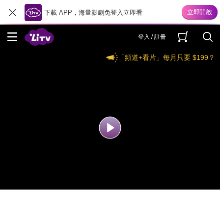
下載 APP，海量影劇免登入立即看
登入 / 註冊
「頻道+看片」每月只要 $199？