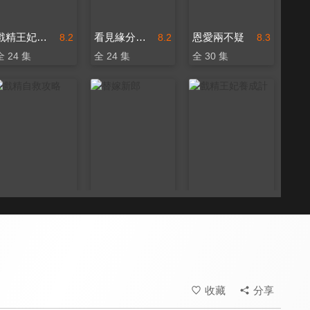
戲精王妃養成計2
看見緣分的少女
恩愛兩不疑
8.2
8.2
8.3
全 24 集
全 24 集
全 30 集
戲精自救攻略
替嫁新郎
戲精王妃養成計
8.0
8.2
8.2
全 25 集
全 6 集
全 24 集
收藏
分享