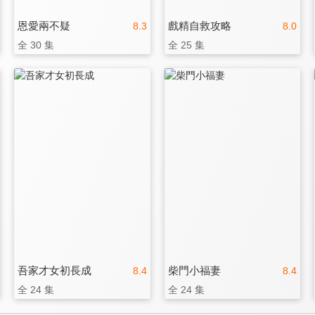
恩愛兩不疑
戲精自救攻略
8.3
8.0
全 30 集
全 25 集
吾家才女初長成
柴門小福妻
8.4
8.4
全 24 集
全 24 集