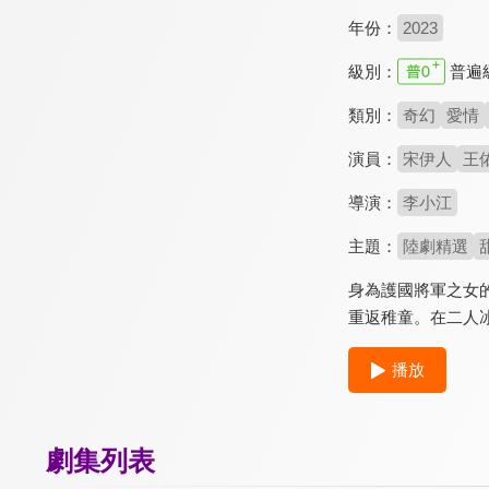
年份：
2023
級別：
普遍
類別：
奇幻
愛情
演員：
宋伊人
王
導演：
李小江
主題：
陸劇精選
身為護國將軍之女
重返稚童。在二人
播放
劇集列表