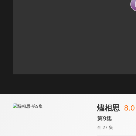
燼相思
8.0
第9集
全 27 集