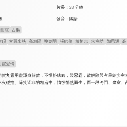
片長：
38 分鐘
發音：
國語
級
甜寵
古裝
佑碩
古麗米熱
高旭陽
劉劍羽
張皓倫
樓恒志
朱宸皓
陶思源
高
甜寵愛情
的賀九靈用盡渾身解數，不惜扮紈絝，裝惡霸，欲解除與占星館少主
冰火碰撞、啼笑皆非的相處中，情愫悄然而生，而一段將門、皇室、