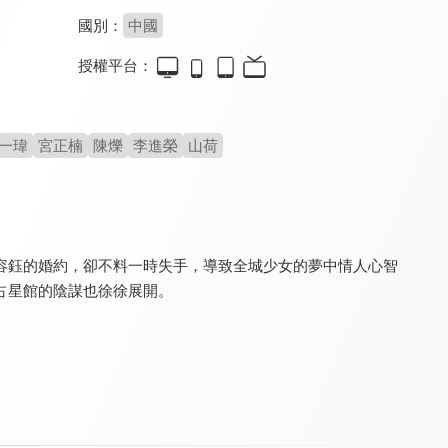
國別：
中國
授權平台：
浮世三千
吾家才女初長成
柴門小福妻
8.0
8.4
8.4
全 24 集
全 24 集
全 24 集
一瑋
宮正楠
陳爍
李進榮
山荷
容鈺的婚約，卻不料一時失手，導致全城少女的夢中情人心智
占星館的陰謀也徐徐展開。
風月變
夫君大人別怕我(50分鐘版)
夫君大人別怕我
8.8
8.8
8.8
全 22 集
全 12 集
全 36 集