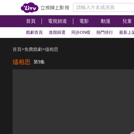
首頁
電視頻道
電影
動漫
兒童
戲劇首頁
進階篩選
同步ON檔
熱門排行
最新上
首頁
>
免費戲劇
>
燼相思
燼相思
第9集