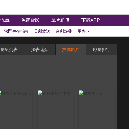
汽車
免費電影
單片租借
下載APP
宅鬥生存指南
日劇放送
台劇熱播
更多
劇集列表
預告花絮
推薦影片
戲劇排行