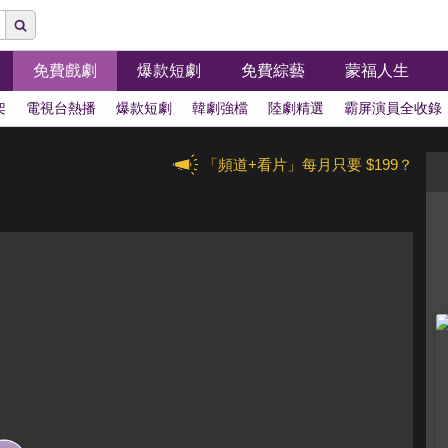
免費戲劇
爆款短劇
免費綜藝
蒙福人生
架
電視台熱播
爆款短劇
韓劇強檔
陸劇精選
霸屏演員全收錄
「頻道+看片」每月只要 $199？