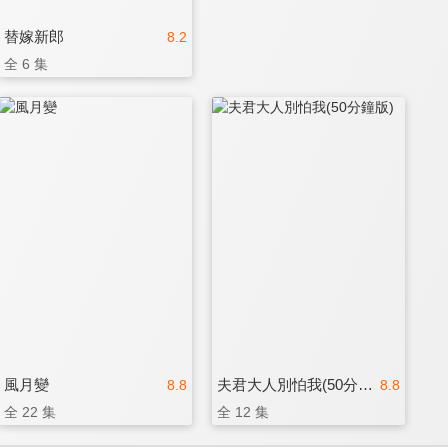
替嫁新郎
8.2
全 6 集
風月變
夫君大人別怕我(50分鐘版)
8.8
8.8
全 22 集
全 12 集