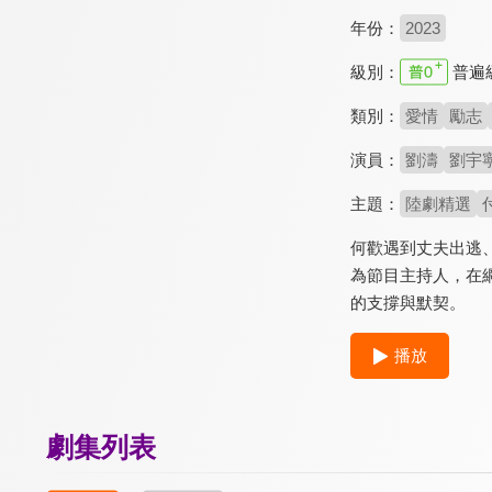
年份：
2023
級別：
普遍
類別：
愛情
勵志
演員：
劉濤
劉宇
主題：
陸劇精選
何歡遇到丈夫出逃
為節目主持人，在
的支撐與默契。
播放
劇集列表