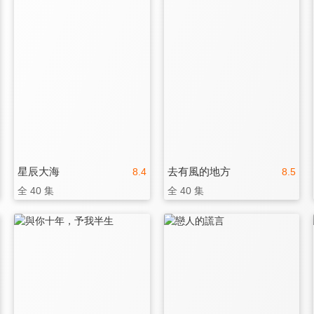
星辰大海
去有風的地方
8.4
8.5
全 40 集
全 40 集