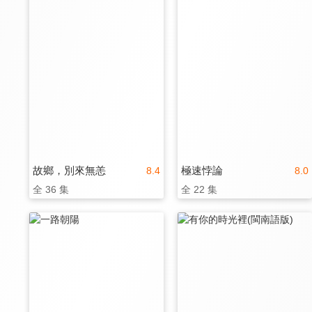
故鄉，別來無恙
極速悖論
8.4
8.0
全 36 集
全 22 集