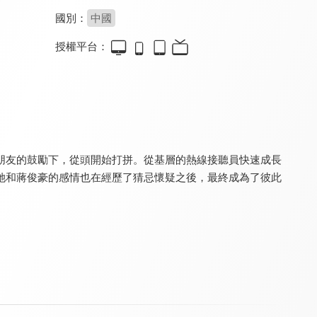
國別：
中國
授權平台：
有你的時光裡(閩南語版)
與你十年，予我半生
戀人的謊言
7.0
8.4
8.0
全 32 集
全 24 集
全 50 集
朋友的鼓勵下，從頭開始打拼。從基層的熱線接聽員快速成長
她和蔣俊豪的感情也在經歷了猜忌懷疑之後，最終成為了彼此
追夢實習手冊
一路朝陽(閩南語版)
以愛為營(閩南語版)
8.2
6.2
6.5
全 12 集
全 36 集
全 36 集