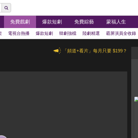
免費戲劇
爆款短劇
免費綜藝
蒙福人生
架
電視台熱播
爆款短劇
韓劇強檔
陸劇精選
霸屏演員全收錄
「頻道+看片」每月只要 $199？