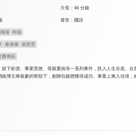
片長：
46 分鐘
發音：
國語
級
職場
時裝
寧
秦海璐
柴碧雲
付費專區
、留下鉅債、事業受挫、母親重病等一系列事件，跌入人生谷底。在
網絡博主蔣俊豪的幫助下，創辦自媒體獲得成功。事業上漸入佳境，