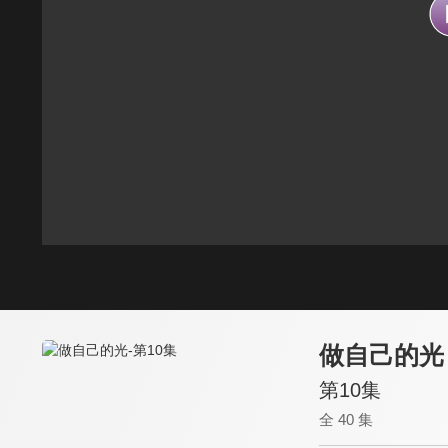
做自己的光
第10集
全 40 集