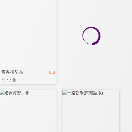
青春須早為
6.8
全 47 集