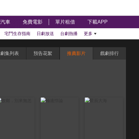
汽車
免費電影
單片租借
下載APP
宅鬥生存指南
日劇放送
台劇熱播
更多
劇集列表
預告花絮
推薦影片
戲劇排行