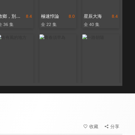
故鄉，別來無恙
極速悖論
星辰大海
8.4
8.0
8.4
全 36 集
全 22 集
全 40 集
去有風的地方
青春須早為
一路朝陽
8.5
6.8
8.2
全 40 集
全 47 集
全 36 集
收藏
分享