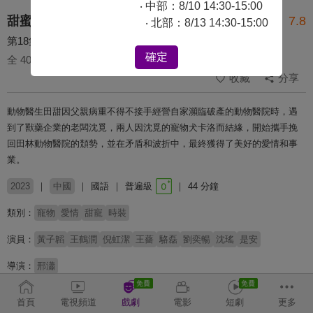
‧ 中部：8/10 14:30-15:00
甜蜜的你
7.8
‧ 北部：8/13 14:30-15:00
第18集
確定
全 40 集
收藏
分享
動物醫生田甜因父親病重不得不接手經營自家瀕臨破產的動物醫院時，遇
到了獸藥企業的老闆沈覓，兩人因沈覓的寵物犬卡洛而結緣，開始攜手挽
回田林動物醫院的頹勢，並在矛盾和波折中，最終獲得了美好的愛情和事
業。
2023
中國
國語
普遍級
44 分鐘
類別：
寵物
愛情
甜寵
時裝
演員：
黃子韜
王鶴潤
倪虹潔
王薔
駱磊
劉奕暢
沈瑤
是安
導演：
邢瀟
收回
首頁
電視頻道
戲劇
電影
短劇
更多