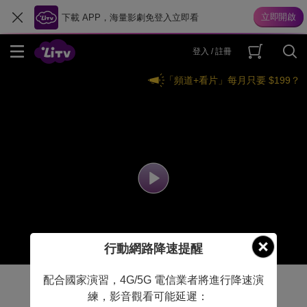
下載 APP，海量影劇免登入立即看
登入 / 註冊
「頻道+看片」每月只要 $199？
行動網路降速提醒
配合國家演習，4G/5G 電信業者將進行降速演
練，影音觀看可能延遲：