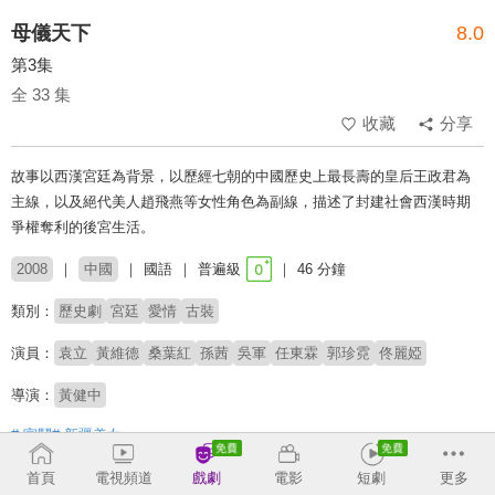
母儀天下
8.0
第3集
全 33 集
收藏
分享
故事以西漢宮廷為背景，以歷經七朝的中國歷史上最長壽的皇后王政君為
主線，以及絕代美人趙飛燕等女性角色為副線，描述了封建社會西漢時期
爭權奪利的後宮生活。
2008
中國
國語
普遍級
46 分鐘
類別：
歷史劇
宮廷
愛情
古裝
演員：
袁立
黃維德
桑葉紅
孫茜
吳軍
任東霖
郭珍霓
佟麗婭
導演：
黃健中
# 宮鬥
# 新疆美女
首頁
電視頻道
戲劇
電影
短劇
更多
收回