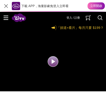
下載 APP，海量影劇免登入立即看
登入 / 註冊
「頻道+看片」每月只要 $199？