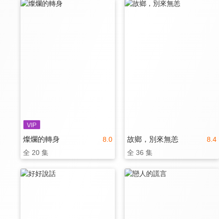
燦爛的轉身
故鄉，別來無恙
8.0
8.4
全 20 集
全 36 集