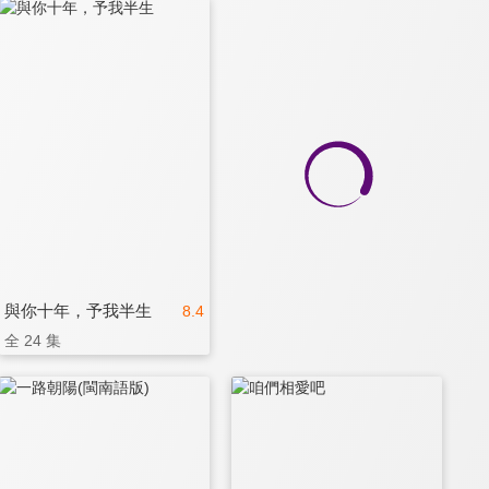
與你十年，予我半生
8.4
全 24 集