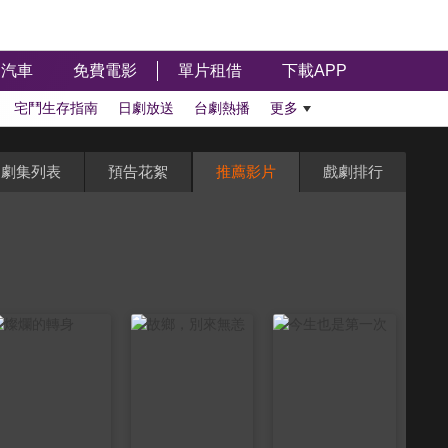
汽車
免費電影
單片租借
下載APP
宅鬥生存指南
日劇放送
台劇熱播
更多
劇集列表
預告花絮
推薦影片
戲劇排行