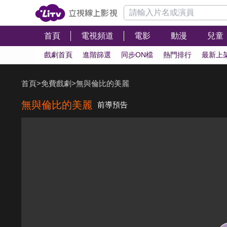
首頁
電視頻道
電影
動漫
兒童
戲劇首頁
進階篩選
同步ON檔
熱門排行
最新上
首頁
>
免費戲劇
>
無與倫比的美麗
無與倫比的美麗
前導預告