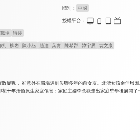
國別：
中國
授權平台：
職場
時裝
娜扎
柳岩
陳小紜
趙達
葉青
陳希郡
韓宇辰
袁文康
屢敗屢戰， 卻意外在職場遇到失聯多年的前女友。北漂女孩余佳恩因
卻花十年治癒原生家庭傷害；家庭主婦李念歡走出家庭壁壘後展開了