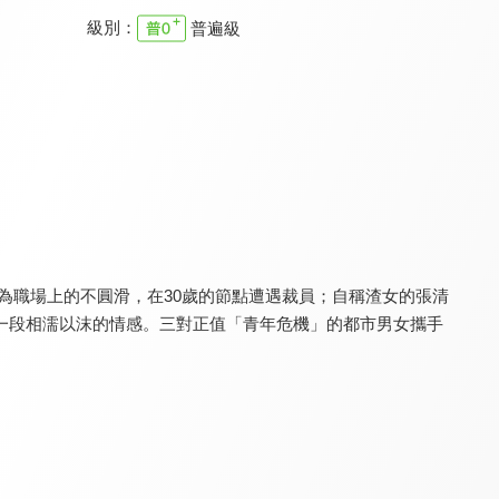
級別：
普遍級
戀人的謊言
做自己的光
追夢實習手冊
8.0
8.8
8.2
全 50 集
全 40 集
全 12 集
為職場上的不圓滑，在30歲的節點遭遇裁員；自稱渣女的張清
一段相濡以沫的情感。三對正值「青年危機」的都市男女攜手
一路朝陽(閩南語版)
咱們相愛吧
以愛為營(閩南語版)
6.2
8.0
6.5
全 36 集
全 58 集
全 36 集