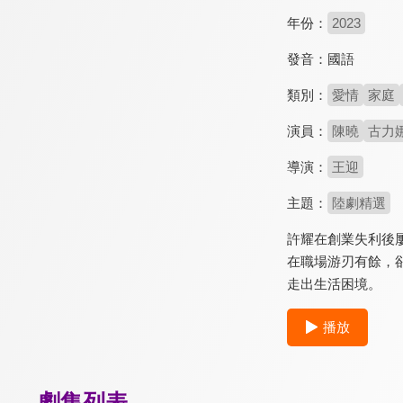
年份：
2023
發音：
國語
類別：
愛情
家庭
演員：
陳曉
古力
導演：
王迎
主題：
陸劇精選
許耀在創業失利後
在職場游刃有餘，
走出生活困境。
播放
劇集列表