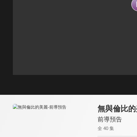
無與倫比的
前導預告
全 40 集