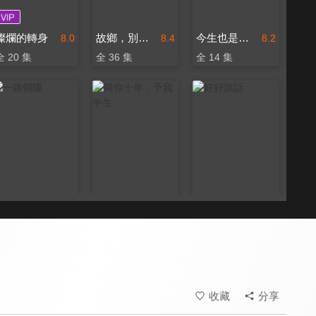
燦爛的轉身
故鄉，別來無恙
今生也是第一次
8.0
8.4
8.2
全 20 集
全 36 集
全 14 集
一路朝陽
與你十年，予我半生
好好說話
8.2
8.4
7.2
全 36 集
全 24 集
全 40 集
收藏
分享