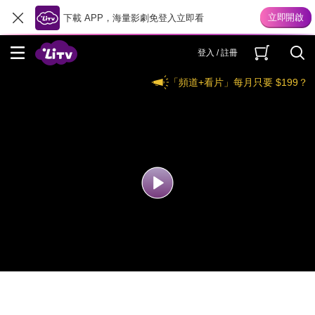
下載 APP，海量影劇免登入立即看
登入 / 註冊
「頻道+看片」每月只要 $199？