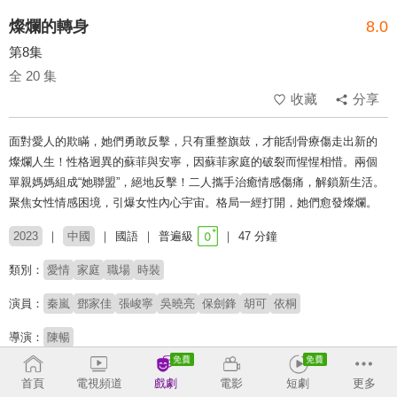
燦爛的轉身
8.0
第8集
全 20 集
收藏
分享
面對愛人的欺瞞，她們勇敢反擊，只有重整旗鼓，才能刮骨療傷走出新的
燦爛人生！性格迥異的蘇菲與安寧，因蘇菲家庭的破裂而惺惺相惜。兩個
單親媽媽組成“她聯盟”，絕地反擊！二人攜手治癒情感傷痛，解鎖新生活。
聚焦女性情感困境，引爆女性內心宇宙。格局一經打開，她們愈發燦爛。
2023
中國
國語
普遍級
47 分鐘
類別：
愛情
家庭
職場
時裝
演員：
秦嵐
鄧家佳
張峻寧
吳曉亮
保劍鋒
胡可
依桐
導演：
陳暢
收回
首頁
電視頻道
戲劇
電影
短劇
更多