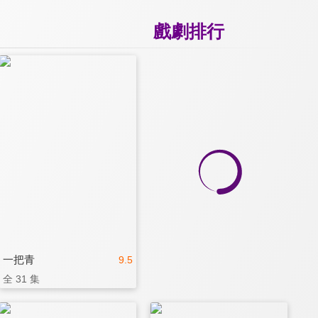
戲劇排行
一把青
9.5
全 31 集