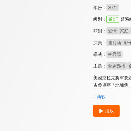
年份：
2021
級別：
普遍
類別：
愛情
家庭
演員：
連俞涵
郭
導演：
林君陽
主題：
台劇熱播
美國克拉克將軍要
吉桑舉辦「北埔例
# 商戰
播放