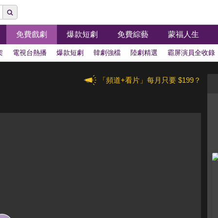
免費戲劇
爆款短劇
免費綜藝
蒙福人生
架
電視台熱播
爆款短劇
韓劇強檔
陸劇精選
霸屏演員全收錄
「頻道+看片」每月只要 $199？