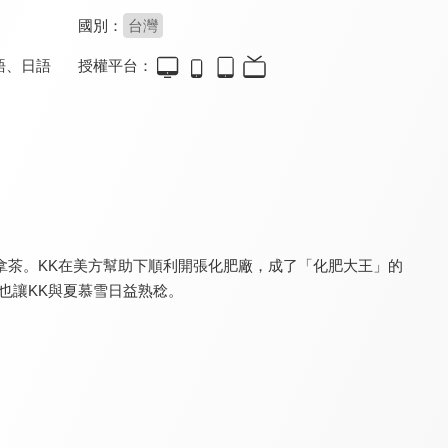
國別：
台灣
語
、
日語
授權平台：
紅色高跟鞋(國語配音)
家有日本妻
桂花釀
8.4
8.0
8.0
全 100 集
全 199 集
全 1 集
拿茶。KK在美方幫助下順利開張化肥廠，成了「化肥大王」的
也讓KK與夏慕雪日益熟稔。
歲月如金
心跳源計劃
青春須早為
6.5
7.4
6.8
全 42 集
全 42 集
全 47 集