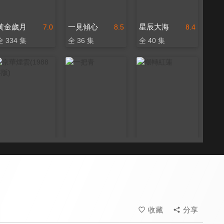
黃金歲月
一見傾心
星辰大海
7.0
8.5
8.4
全 334 集
全 36 集
全 40 集
京華煙雲(1988年版)
一把青
輾轉紅蓮
8.0
9.5
8.0
全 40 集
全 31 集
全 20 集
收藏
分享