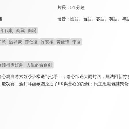
片長：
54 分鐘
發音：
國語
、
台語
、
客語
、
英語
、
粵
級
年代劇
商戰
職場
子乾
温昇豪
薛仕凌
許安植
黃健瑋
李杏
金鐘得獎好劇
人生必看台劇
薏心親自將六號茶茶樣送到他手上；薏心卻遇大雨封路，無法回新竹
」慶功宴，酒酣耳熱氛圍拉近了KK與薏心的距離；民主思潮雜誌聚會