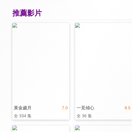
推薦影片
黃金歲月
一見傾心
7.0
8.5
全 334 集
全 36 集