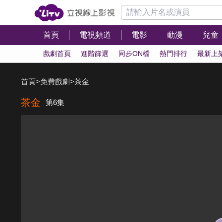
首頁
電視頻道
電影
動漫
兒童
戲劇首頁
進階篩選
同步ON檔
熱門排行
最新上
首頁
>
免費戲劇
>
茶金
茶金
第6集