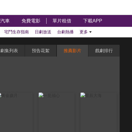
汽車
免費電影
單片租借
下載APP
宅鬥生存指南
日劇放送
台劇熱播
更多
劇集列表
預告花絮
推薦影片
戲劇排行