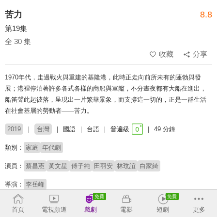
苦力
8.8
第19集
全 30 集
收藏
分享
1970年代，走過戰火與重建的基隆港，此時正走向前所未有的蓬勃與發
展；港裡停泊著許多各式各樣的商船與軍艦，不分晝夜都有大船在進出，
船笛聲此起彼落，呈現出一片繁華景象，而支撐這一切的，正是一群生活
在社會基層的勞動者——苦力。
2019
台灣
國語
台語
普遍級
49 分鐘
類別：
家庭
年代劇
演員：
蔡昌憲
黃文星
傅子純
田羽安
林玟誼
白家綺
導演：
李岳峰
# 男性情誼
# 勵志
首頁
電視頻道
戲劇
電影
短劇
更多