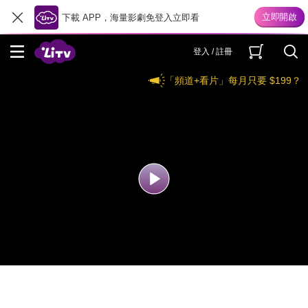
下載 APP，海量影劇免登入立即看
登入 / 註冊
「頻道+看片」每月只要 $199？