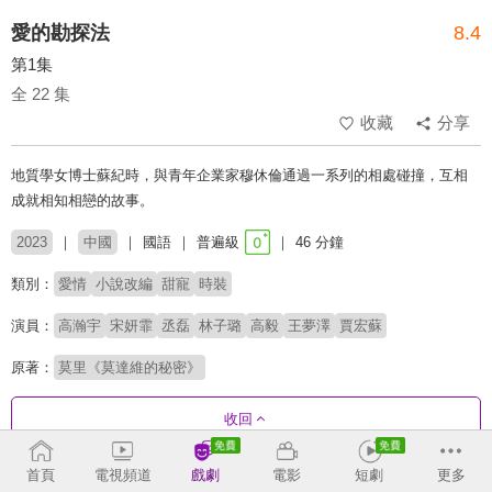
愛的勘探法
8.4
第1集
全 22 集
收藏
分享
地質學女博士蘇紀時，與青年企業家穆休倫通過一系列的相處碰撞，互相
成就相知相戀的故事。
2023
中國
國語
普遍級
46 分鐘
類別：
愛情
小說改編
甜寵
時裝
演員：
高瀚宇
宋妍霏
丞磊
林子璐
高毅
王夢澤
賈宏蘇
原著：
莫里《莫達維的秘密》
收回
首頁
電視頻道
戲劇
電影
短劇
更多
劇集列表
正序