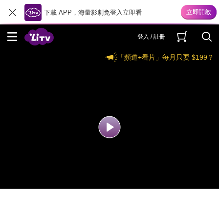
下載 APP，海量影劇免登入立即看
登入 / 註冊
「頻道+看片」每月只要 $199？