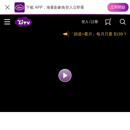
下載 APP，海量影劇免登入立即看
登入 / 註冊
「頻道+看片」每月只要 $199？