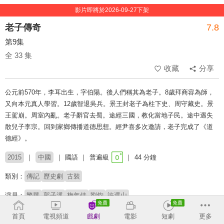
影片即將於2026-09-27下架
老子傳奇
7.8
第9集
全 33 集
收藏
分享
公元前570年，李耳出生，字伯陽。後人們稱其為老子。8歲拜商容為師，
又向本元真人學習。12歲智退吳兵。景王封老子為柱下史、周守藏史。景
王駕崩。周室內亂。老子辭官去蜀。途經三國，教化當地子民。途中遇失
散兒子李宗。回到家鄉傳播道德思想。經尹喜多次邀請，老子完成了《道
德經》。
2015
中國
國語
普遍級
44 分鐘
類別：
傳記
歷史劇
古裝
演員：
繁華
郭子溪
梅年佳
劉鈞
許還山
首頁
電視頻道
戲劇
電影
短劇
更多
收回