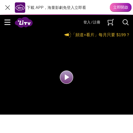
下載 APP，海量影劇免登入立即看
登入 / 註冊
「頻道+看片」每月只要 $199？