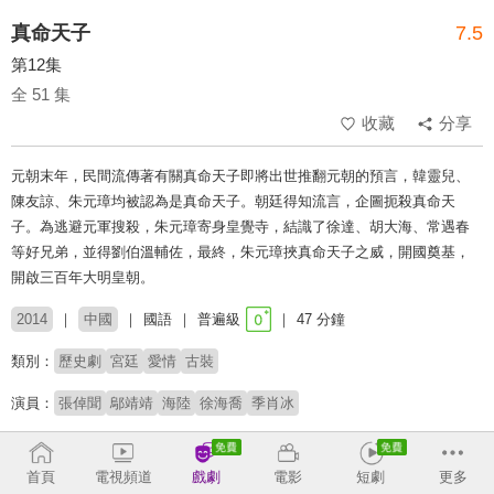
真命天子
7.5
第12集
全 51 集
收藏
分享
元朝末年，民間流傳著有關真命天子即將出世推翻元朝的預言，韓靈兒、
陳友諒、朱元璋均被認為是真命天子。朝廷得知流言，企圖扼殺真命天
子。為逃避元軍搜殺，朱元璋寄身皇覺寺，結識了徐達、胡大海、常遇春
等好兄弟，並得劉伯溫輔佐，最終，朱元璋挾真命天子之威，開國奠基，
開啟三百年大明皇朝。
2014
中國
國語
普遍級
47 分鐘
類別：
歷史劇
宮廷
愛情
古裝
演員：
張倬聞
鄔靖靖
海陸
徐海喬
季肖冰
收回
首頁
電視頻道
戲劇
電影
短劇
更多