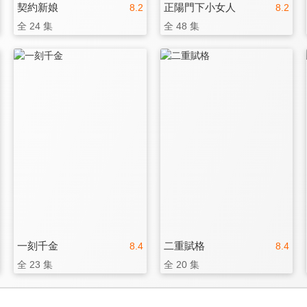
契約新娘
正陽門下小女人
8.2
8.2
全 24 集
全 48 集
一刻千金
二重賦格
8.4
8.4
全 23 集
全 20 集