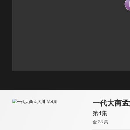
一代大商孟
第4集
全 38 集