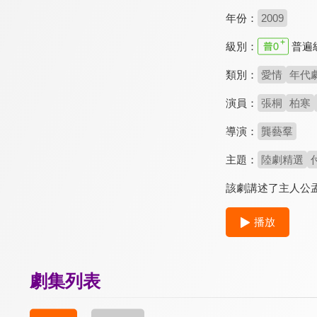
年份：
2009
級別：
普遍
類別：
愛情
年代
演員：
張桐
柏寒
導演：
龔藝羣
主題：
陸劇精選
該劇講述了主人公
播放
劇集列表