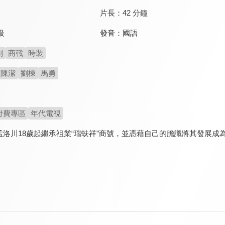
片長：
42 分鐘
發音：
國語
級
劇
商戰
時裝
陳潔
劉棟
馬勇
付費專區
年代電視
孟洛川18歲起繼承祖業“瑞蚨祥”商號，並憑藉自己的膽識將其發展