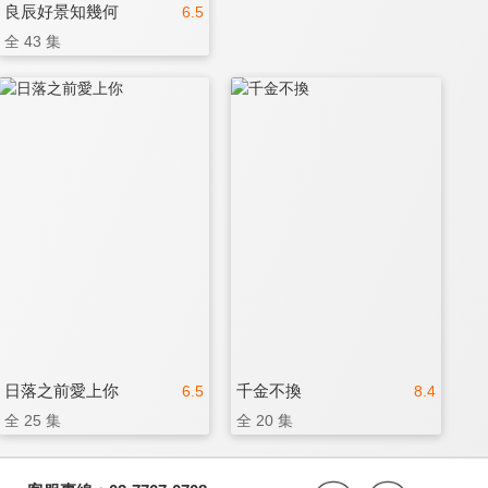
良辰好景知幾何
6.5
全 43 集
日落之前愛上你
千金不換
6.5
8.4
全 25 集
全 20 集