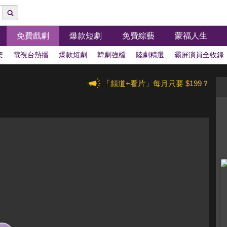
免費戲劇
爆款短劇
免費綜藝
蒙福人生
架
電視台熱播
爆款短劇
韓劇強檔
陸劇精選
霸屏演員全收錄
「頻道+看片」每月只要 $199？