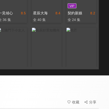
一見傾心
星辰大海
契約新娘
8.5
8.4
8.2
全 36 集
全 40 集
全 24 集
正陽門下小女人
良辰好景知幾何
光芒
8.2
6.5
8.0
全 48 集
全 43 集
全 41 集
收藏
分享