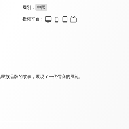
國別：
中國
授權平台：
另一種藍
一刻千金
二重賦格
8.6
8.4
8.4
全 36 集
全 23 集
全 20 集
成為民族品牌的故事，展現了一代儒商的風範。
日落之前愛上你
千金不換
向陽而生
6.5
8.4
7.0
全 25 集
全 20 集
全 40 集