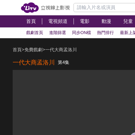
首頁
電視頻道
電影
動漫
兒童
戲劇首頁
進階篩選
同步ON檔
熱門排行
最新上
首頁
>
免費戲劇
>
一代大商孟洛川
一代大商孟洛川
第4集