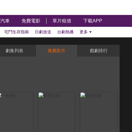
汽車
免費電影
單片租借
下載APP
宅鬥生存指南
日劇放送
台劇熱播
更多
劇集列表
推薦影片
戲劇排行