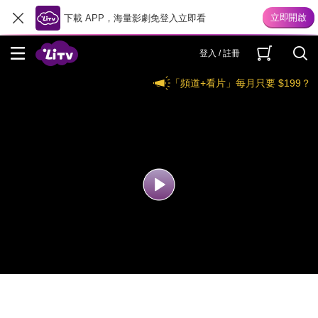
下載 APP，海量影劇免登入立即看
登入 / 註冊
「頻道+看片」每月只要 $199？