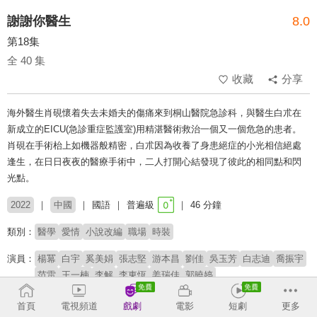
謝謝你醫生
8.0
第18集
全 40 集
收藏
分享
海外醫生肖硯懷着失去未婚夫的傷痛來到桐山醫院急診科，與醫生白朮在
新成立的EICU(急診重症監護室)用精湛醫術救治一個又一個危急的患者。
肖硯在手術枱上如機器般精密，白朮因為收養了身患絕症的小光相信絕處
逢生，在日日夜夜的醫療手術中，二人打開心結發現了彼此的相同點和閃
光點。
2022
中國
國語
普遍級
46 分鐘
類別：
醫學
愛情
小說改編
職場
時裝
演員：
楊冪
白宇
奚美娟
張志堅
游本昌
劉佳
吳玉芳
白志迪
喬振宇
范雷
王一楠
李解
李東恆
姜瑞佳
郭曉婷
導演：
張睿
首頁
電視頻道
戲劇
電影
短劇
更多