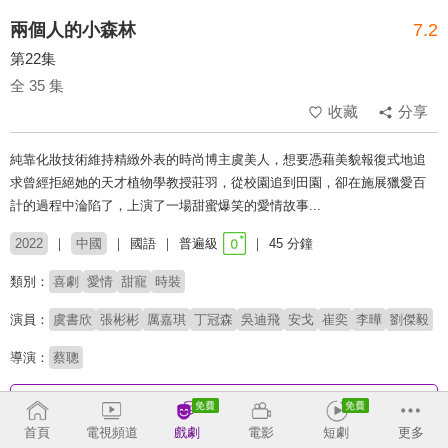
兩個人的小森林
7.2
第22集
全 35 集
收藏
分享
純靠化妝技術維持精緻外表的時尚博主虞美人，想要憑藉美貌報復式地追
求曾經拒絕她的天才植物學教授莊羽，從校園追到田園，卻在施展獵愛百
計的過程中淪陷了，上演了一場甜蜜爆笑的愛情故事...
2022
中國
國語
普遍級
45 分鐘
類別：
喜劇
愛情
甜寵
時裝
演員：
虞書欣
張彬彬
厲嘉琪
丁冠森
吳迪飛
安戈
崔奕
李曄
劉傑毅
導演：
蔡聰
收回
首頁
電視頻道
戲劇
電影
短劇
更多