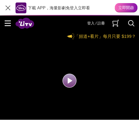
下載 APP，海量影劇免登入立即看
登入 / 註冊
「頻道+看片」每月只要 $199？