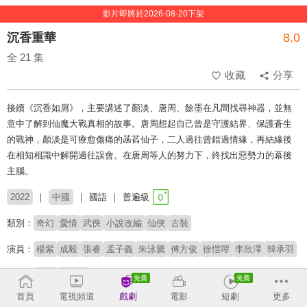
影片即將於2026-08-20下架
沉香重華
8.0
全 21 集
收藏
分享
接續《沉香如屑》，主要講述了顏淡、唐周、餘墨在凡間找尋神器，並無
意中了解到仙魔大戰真相的故事。唐周想起自己曾是守護結界、保護蒼生
的戰神，顏淡是可療愈傷痛的菡萏仙子，二人過往曾錯過情緣，再結緣後
在相知相識中解開過往誤會。在唐周等人的努力下，終找出惡勢力的幕後
主腦。
2022
中國
國語
普遍級
類別：
奇幻
愛情
武俠
小說改編
仙俠
古裝
演員：
楊紫
成毅
張睿
孟子義
朱泳騰
傅方俊
徐愷嚀
李欣澤
韓承羽
導演：
郭虎
任海濤
首頁
電視頻道
戲劇
電影
短劇
更多
原著：
蘇寞《沉香如屑》