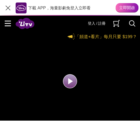
下載 APP，海量影劇免登入立即看
登入 / 註冊
「頻道+看片」每月只要 $199？