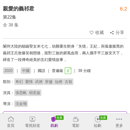
親愛的義祁君
6.2
第22集
全 38 集
收藏
分享
闌州大陸的鄔鏃聖女米七七，劫難重生附身「失憶」王妃，與孤傲腹黑的
義祁王呂敖爆笑相戀後，面對三族的腥風血雨，兩人攜手平三族安天下，
締造了一段傳奇絕美的玄幻愛情故事 。
2020
中國
國語
普遍級
39 分鐘
類別：
奇幻
愛情
武俠
穿越
仙俠
古裝
演員：
張思帆
胡意旋
導演：
沈金飛
收回
首頁
電視頻道
戲劇
電影
短劇
更多