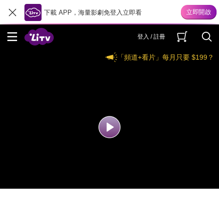
下載 APP，海量影劇免登入立即看
登入 / 註冊
「頻道+看片」每月只要 $199？