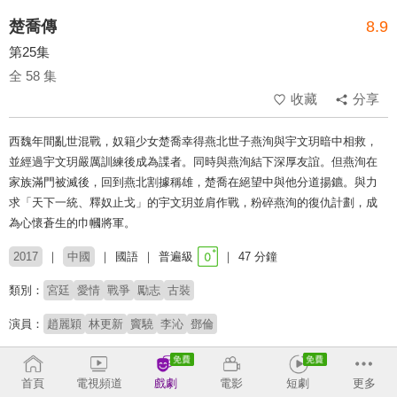
楚喬傳
8.9
第25集
全 58 集
收藏
分享
西魏年間亂世混戰，奴籍少女楚喬幸得燕北世子燕洵與宇文玥暗中相救，
並經過宇文玥嚴厲訓練後成為諜者。同時與燕洵結下深厚友誼。但燕洵在
家族滿門被滅後，回到燕北割據稱雄，楚喬在絕望中與他分道揚鑣。與力
求「天下一統、釋奴止戈」的宇文玥並肩作戰，粉碎燕洵的復仇計劃，成
為心懷蒼生的巾幗將軍。
2017
中國
國語
普遍級
47 分鐘
類別：
宮廷
愛情
戰爭
勵志
古裝
演員：
趙麗穎
林更新
竇驍
李沁
鄧倫
# 逆襲
# 權謀
# 虐心
# 大女主
# 三角戀
# 師徒戀
首頁
電視頻道
戲劇
電影
短劇
更多
收回