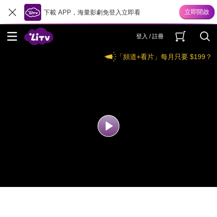
下載 APP，海量影劇免登入立即看
登入 / 註冊
「頻道+看片」每月只要 $199？