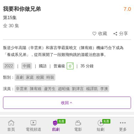
我要和你做兄弟
7.0
第15集
全 30 集
收藏
分享
叛逆少年高陽（辛雲來）和寡言學霸葉曉文（陳宥維）機緣巧合下成為
「養成系兄弟」，從而展開了一段雞飛狗跳的溫暖治愈故事。
2022
中國
國語
普遍級
35 分鐘
類別：
喜劇
家庭
校園
時裝
演員：
辛雲來
陳宥維
蘆芳生
趙昭儀
劉津言
楊譯凱
李澳
收回
劇集列表
正序
首頁
電視頻道
戲劇
電影
短劇
更多