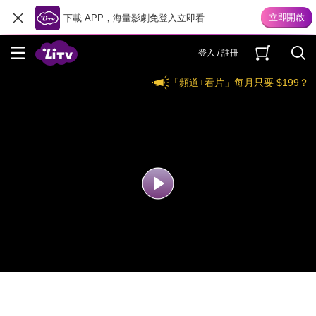
下載 APP，海量影劇免登入立即看
登入 / 註冊
「頻道+看片」每月只要 $199？