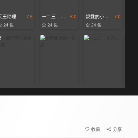
天王助理
一二三，木頭人(閩南語版)
親愛的小美人魚
7.5
6.0
7.0
全 24 集
全 24 集
全 24 集
心動不可恥還很可愛
我可能遇到了救星
一二三，木頭人
7.0
8.2
7.0
全 12 集
全 24 集
全 24 集
收藏
分享