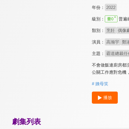
年份：
2022
級別：
普遍
類別：
烹飪
偶像
演員：
高瀚宇
鄭
主題：
霸道總裁任
不會做飯連廚房都
公關工作應對危機
# 姨母笑
播放
劇集列表