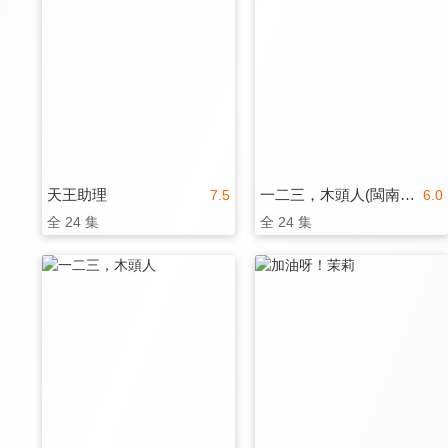
天王助理
一二三，木頭人(閩南語版)
7.5
6.0
全 24 集
全 24 集