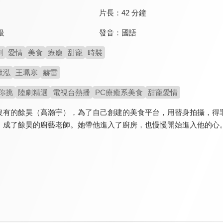
片長：
42 分鐘
發音：
國語
級
劇
愛情
美食
療癒
甜寵
時裝
湫泓
王珮寒
赫雷
你挑
陸劇精選
電視台熱播
PC療癒系美食
甜寵愛情
沒有的餘昊（高瀚宇），為了自己創建的美食平台，用替身拍攝，得
，成了餘昊的廚藝老師。她帶他進入了廚房，也慢慢開始進入他的心