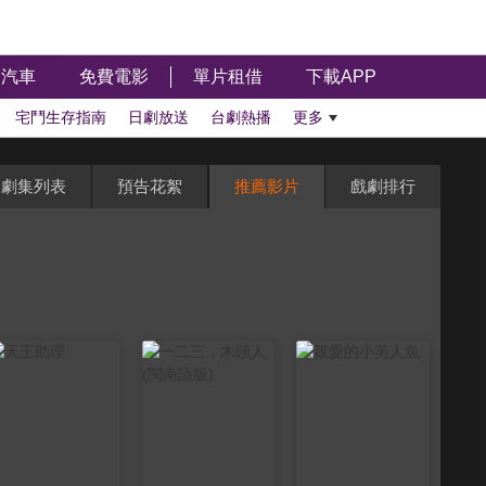
汽車
免費電影
單片租借
下載APP
宅鬥生存指南
日劇放送
台劇熱播
更多
劇集列表
預告花絮
推薦影片
戲劇排行