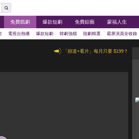
免費戲劇
爆款短劇
免費綜藝
蒙福人生
架
電視台熱播
爆款短劇
韓劇強檔
陸劇精選
霸屏演員全收錄
「頻道+看片」每月只要 $199？