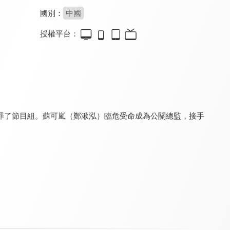
國別：
中國
授權平台：
加油呀！茉莉
你是人間理想
你是我的美味
7.3
8.0
8.1
全 24 集
全 24 集
全 23 集
罪了節目組。蘇可嵐（鄭湫泓）臨危受命成為公關總監，接手
。
甜甜的陷阱
兩個人的小森林
星河璀璨的我們
8.8
7.2
7.3
全 24 集
全 35 集
全 24 集