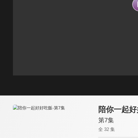
陪你一起好
第7集
全 32 集