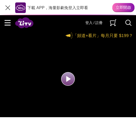
下載 APP，海量影劇免登入立即看
登入 / 註冊
「頻道+看片」每月只要 $199？