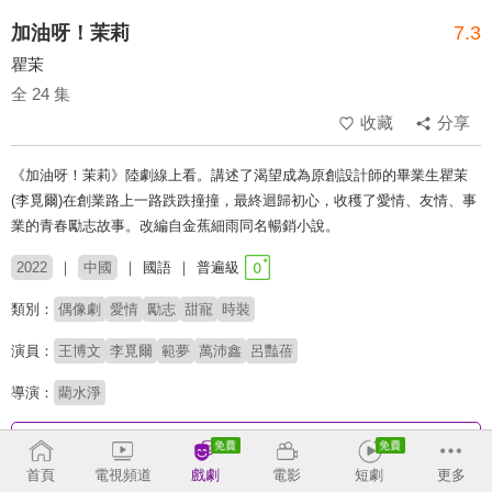
加油呀！茉莉
7.3
瞿茉
全 24 集
收藏
分享
《加油呀！茉莉》陸劇線上看。講述了渴望成為原創設計師的畢業生瞿茉
(李覓爾)在創業路上一路跌跌撞撞，最終迴歸初心，收穫了愛情、友情、事
業的青春勵志故事。改編自金蕉細雨同名暢銷小說。
2022
中國
國語
普遍級
類別：
偶像劇
愛情
勵志
甜寵
時裝
演員：
王博文
李覓爾
範夢
萬沛鑫
呂豔蓓
導演：
藺水淨
收回
首頁
電視頻道
戲劇
電影
短劇
更多