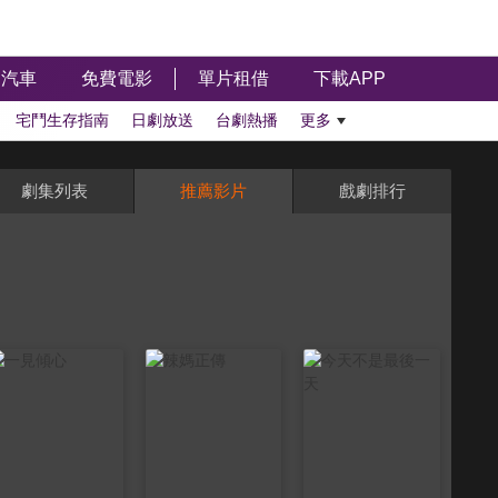
汽車
免費電影
單片租借
下載APP
宅鬥生存指南
日劇放送
台劇熱播
更多
劇集列表
推薦影片
戲劇排行