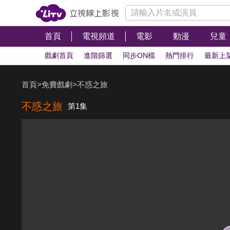
首頁
電視頻道
電影
動漫
兒童
戲劇首頁
進階篩選
同步ON檔
熱門排行
最新上
首頁
>
免費戲劇
>
不惑之旅
不惑之旅
第1集