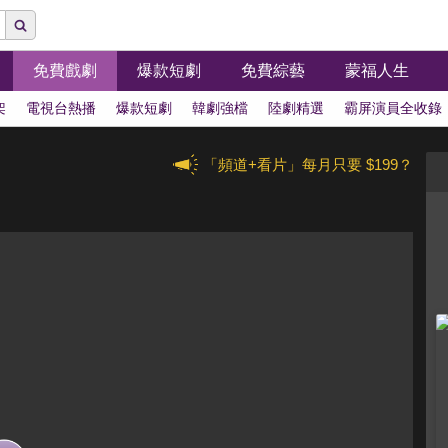
免費戲劇
爆款短劇
免費綜藝
蒙福人生
架
電視台熱播
爆款短劇
韓劇強檔
陸劇精選
霸屏演員全收錄
「頻道+看片」每月只要 $199？