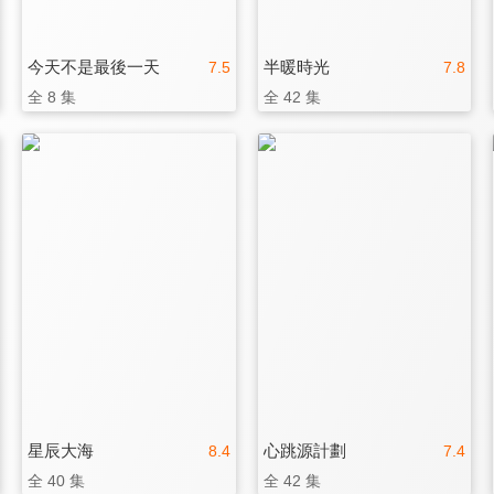
今天不是最後一天
半暖時光
7.5
7.8
全 8 集
全 42 集
星辰大海
心跳源計劃
8.4
7.4
全 40 集
全 42 集