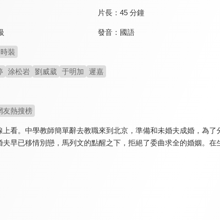
片長：
45 分鐘
發音：
國語
級
時裝
婷
涂松岩
劉威葳
于明加
遲嘉
網友熱搜榜
線上看。中學教師簡單辭去教職來到北京，準備和未婚夫成婚，為了
婚夫早已移情別戀，馬列文的點醒之下，拒絕了委曲求全的婚姻。在
。