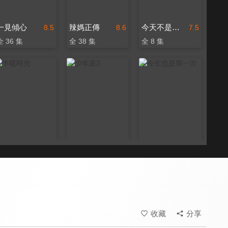
一見傾心
辣媽正傳
今天不是最後一天
8.5
8.6
7.5
全 36 集
全 38 集
全 8 集
半暖時光
少年派2
今生也是第一次
7.8
7.8
8.2
全 42 集
全 40 集
全 14 集
收藏
分享