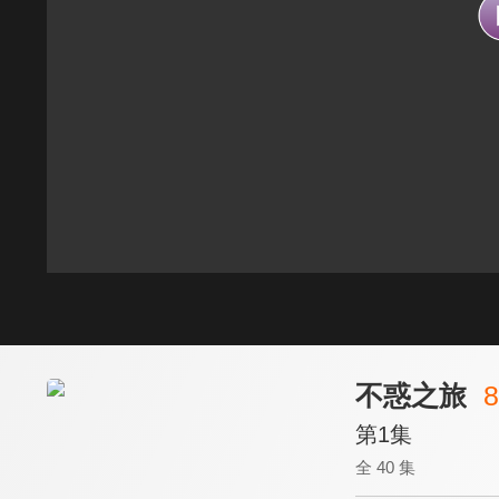
不惑之旅
8
第1集
全 40 集