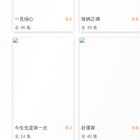
一見傾心
辣媽正傳
8.5
8.6
全 36 集
全 38 集
今生也是第一次
好運家
8.2
8.6
全 14 集
全 40 集