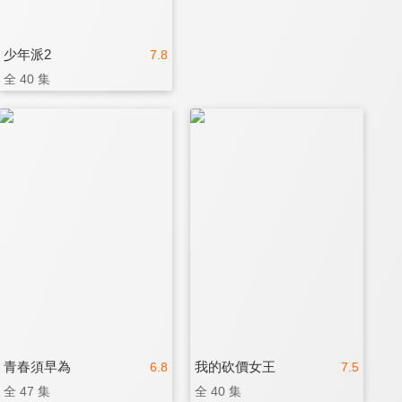
少年派2
7.8
全 40 集
青春須早為
我的砍價女王
6.8
7.5
全 47 集
全 40 集