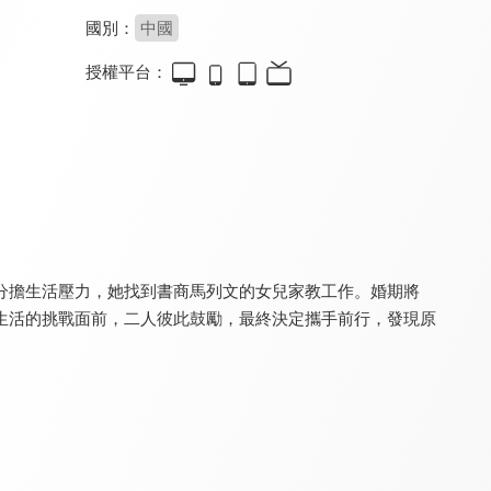
國別：
中國
授權平台：
好運家
星辰大海
心跳源計劃
8.6
8.4
7.4
全 40 集
全 40 集
全 42 集
分擔生活壓力，她找到書商馬列文的女兒家教工作。婚期將
生活的挑戰面前，二人彼此鼓勵，最終決定攜手前行，發現原
青春須早為
我的砍價女王
裸婚時代
6.8
7.5
8.6
全 47 集
全 40 集
全 30 集