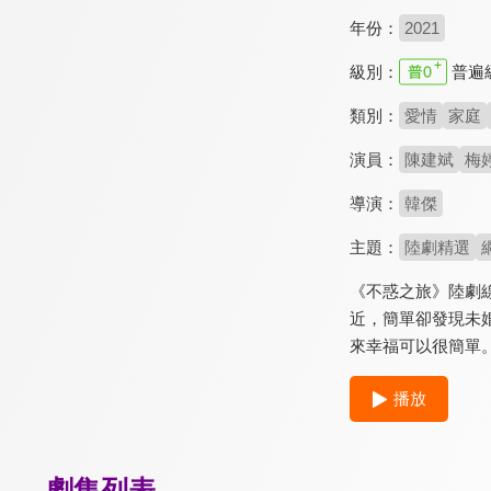
年份：
2021
級別：
普遍
類別：
愛情
家庭
演員：
陳建斌
梅
導演：
韓傑
主題：
陸劇精選
《不惑之旅》陸劇
近，簡單卻發現未
來幸福可以很簡單
播放
劇集列表